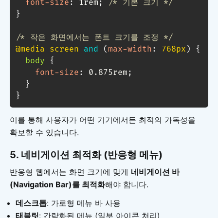
font-size
:
 1rem
;
/* 기본 크기 */
}
/* 작은 화면에서는 폰트 크기를 조정 */
@media
 screen 
and
(
max-width
:
 768px
)
{
body
{
font-size
:
 0.875rem
;
}
}
이를 통해 사용자가 어떤 기기에서든 최적의 가독성을
확보할 수 있습니다.
5. 네비게이션 최적화 (반응형 메뉴)
반응형 웹에서는 화면 크기에 맞게
네비게이션 바
(Navigation Bar)를 최적화
해야 합니다.
데스크톱
: 가로형 메뉴 바 사용
태블릿
: 간략화된 메뉴 (일부 아이콘 처리)