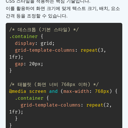
CSS 스타일을 적용하는 핵심 기술입니다.
이를 활용하여 화면 크기에 맞게 텍스트 크기, 배치, 요소
간격 등을 조정할 수 있습니다.
/* 데스크톱 (기본 스타일) */
.container
{
display
:
 grid
;
grid-template-columns
:
repeat
(
3
,
1fr
)
;
gap
:
 20px
;
}
/* 태블릿 (화면 너비 768px 이하) */
@media
 screen 
and
(
max-width
:
 768px
)
{
.container
{
grid-template-columns
:
repeat
(
2
,
1fr
)
;
}
}