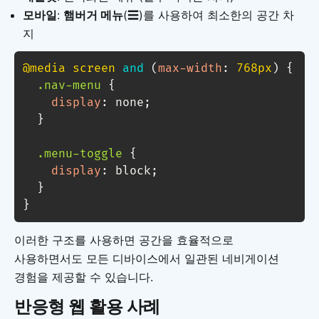
모바일
:
햄버거 메뉴
(☰)를 사용하여 최소한의 공간 차
지
@media
 screen 
and
(
max-width
:
 768px
)
{
.nav-menu
{
display
:
 none
;
}
.menu-toggle
{
display
:
 block
;
}
}
이러한 구조를 사용하면 공간을 효율적으로
사용하면서도 모든 디바이스에서 일관된 네비게이션
경험을 제공할 수 있습니다.
반응형 웹 활용 사례