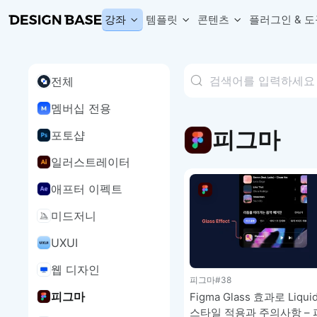
강좌
템플릿
콘텐츠
플러그인 & 도
전체
웹 & 앱 UI 템플릿 세트
무료 폰트
한글 더미
손쉽게 시작하는 웹 UI 디자인 치트키
상업적 사용이 가능한 무료 한글·영문 폰트를 모아보세요.
디자인 시안에 자연스러운 한글 더미 텍스트를 빠르게 채워보세요.
멤버십 전용
복붙으로 시작하는 고퀄리티 앱 UI 템플릿
디자이너 북마크
Chart Generator
디자이너에게 유용한 사이트와 참고 자료를 모아보세요.
막대, 선, 원형, 파이, 레이더 등 다양한 차트를 손쉽게 생성해보세요
피그마
포토샵
아이콘 라이브러리
Font changer
디자인에 바로 사용할 수 있는 아이콘을 무료로 사용해보세요.
선택한 텍스트의 폰트를 한 번에 빠르게 변경해보세요.
일러스트레이터
무료 리소스
Variable Doc
애프터 이펙트
디자인 작업에 활용할 수 있는 무료 리소스를 찾아보세요.
피그마 Variables를 문서화하고 구조를 한눈에 정리해보세요.
Face Dummy
미드저니
프로필, 리뷰, 카드 UI에 사용할 얼굴 더미 이미지를 생성해보세요.
Table Generator
UXUI
구글시트 데이터를 불러와 테이블 UI를 빠르게 만들어보세요.
웹 디자인
Pixel Perfect
피그마
#38
디자인 요소의 위치와 간격을 더 정교하게 맞춰보세요.
피그마
Figma Glass 효과로 Liquid
Detach Master
스타일 적용과 주의사항 –
컴포넌트, 변수, 스타일, 오토레이아웃 등 빠르게 분리해보세요.