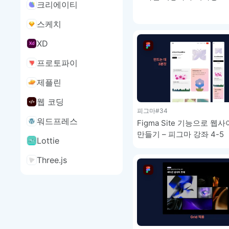
크리에이티
강좌 4-9
스케치
XD
프로토파이
제플린
웹 코딩
피그마
#34
워드프레스
Figma Site 기능으로 웹
만들기 – 피그마 강좌 4-5
Lottie
Three.js