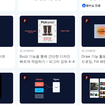
피그마 강좌 4-8
강좌 4-7
이모지
멤버십 전용
이모지를 빠르게 검색해보세요.
피그마
#33
피그마
#32
사이트
Buzz 기능을 통해 간단한 디자인
Draw 기능 활
빠르게 작업하기 – 피그마 강좌 4-4
드로잉, Fill
익히기 – 피그마