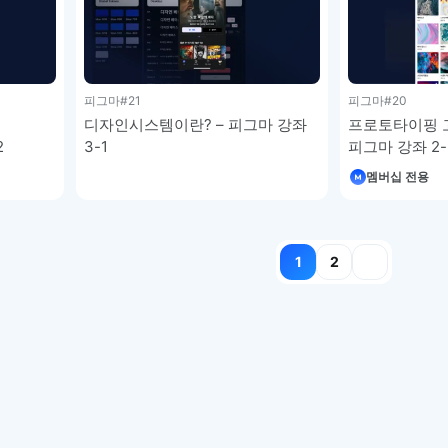
피그마
#21
피그마
#20
디자인시스템이란? – 피그마 강좌
프로토타이핑 고
2
3-1
피그마 강좌 2-
멤버십 전용
1
2