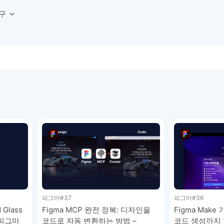
구
상세페이지 템플릿 세트
웹 그리드 계산기
디자인 용어 사전
상세페이지 템플릿 A타입
반응형 웹 디자인에 필요한 컬럼, 거터, 마진 값을 계산해보세요.
헷갈리는 디자인 용어를 쉽고 빠
상세페이지 템플릿 B타입
로고 검색기
디자인 사이즈 가이드
상세페이지 템플릿 C타입
NEW
.
원하는 브랜드의 벡터 로고를 빠르게 찾아 활용해보세요.
웹, 앱, 배너, 상세페이지 제작
매거진
로고 SVG
디자인 트렌드와 실무 인사이트를 가볍게
자주 쓰는 브랜드 로고 SVG를 한곳에서 확인해보세요.
디자인 툴 단축키 모음
컬러 배색
NEW
피그마, 포토샵 등 자주 쓰는 
디자인에 어울리는 컬러 조합을 빠르게 찾고 적용해보세요.
팔레트 비주얼라이저
컬러 팔레트를 시각적으로 미리 보고 조합감을 확인해보세요.
그라데이션 생성기
원하는 색상 조합으로 부드러운 그라데이션을 만들어보세요.
추상 그라디언트 생성기
피그마
#37
피그마
#36
감각적인 추상 그라디언트 배경을 손쉽게 만들어보세요.
 Glass
Figma MCP 완전 정복: 디자인을
Figma Mak
ASCII 아트
 피그마
코드로 자동 변환하는 방법 –
코드 생성까지 
이미지를 업로드하고 개성 있는 ASCII 아트 스타일로 변환해보세요.