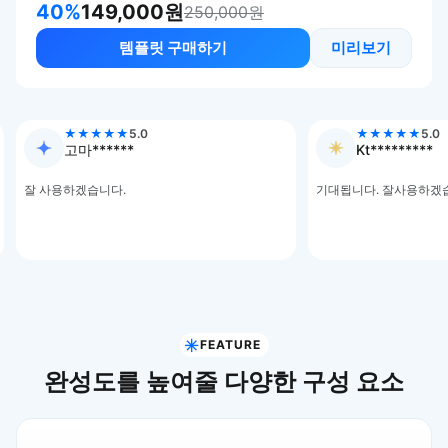
40%
149,000원
250,000원
템플릿 구매하기
미리보기
★
★
★
★
★
5.0
★
★
★
★
★
5.0
Kt*********
Mo*****
기대됩니다. 잘사용하겠습니다.
상세페이지 작업 시 보다
싶어서 템플릿을 구매하게 되
본격적인 템플릿 구매는 
이상의 작업물들인 거 같
않은 거 같아 만족합니다!
FEATURE
완성도를 높여줄 다양한 구성 요소