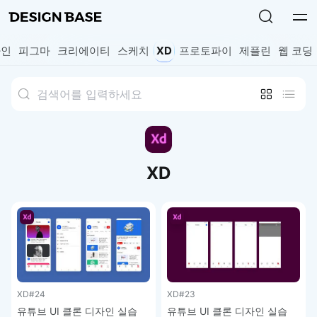
자인
피그마
크리에이티
스케치
XD
프로토파이
제플린
웹 코딩
XD
XD
#24
XD
#23
유튜브 UI 클론 디자인 실습
유튜브 UI 클론 디자인 실습