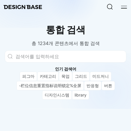
통합 검색
총 1234개 콘텐츠에서 통합 검색
인기 검색어
피그마
카테고리
목업
그리드
미드저니
-栏位信息重置指标说明锁定%全屏
반응형
버튼
디자인시스템
library