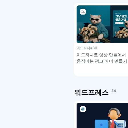
미드저니
#30
미드저니로 영상 만들어서
움직이는 광고 배너 만들기 
미드저니 강좌 4-8
워드프레스
54