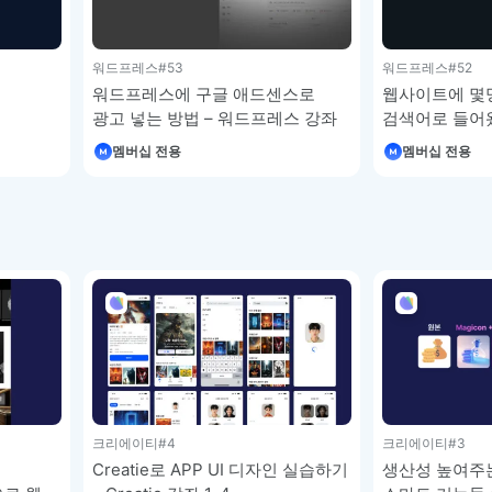
워드프레스
#53
워드프레스
#52
워드프레스에 구글 애드센스로
웹사이트에 몇명
광고 넣는 방법 – 워드프레스 강좌
검색어로 들어
속도는 어떤지 
멤버십 전용
멤버십 전용
워드프레스 강
크리에이티
#4
크리에이티
#3
Creatie로 APP UI 디자인 실습하기
생산성 높여주는 C