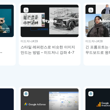
미드저니
#29
미드저니
#28
스타일 레퍼런스로 비슷한 이미지
긴 프롬프트는 
–
만드는 방법 – 미드저니 강좌 4-7
무드보드로 원
적용하기 – 미드