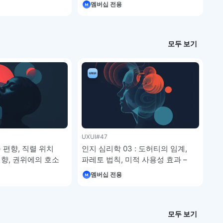
멤버십 전용
모두 보기
UXUI
#47
 편향, 직렬 위치
인지 심리학 03 : 도허티의 임계,
편향, 권위에의 호소
파레토 법칙, 미적 사용성 효과 –
의 효과, 밴드왜건
UXUI 디자인 강좌 5-13
멤버십 전용
향 – UXUI 디자인
모두 보기