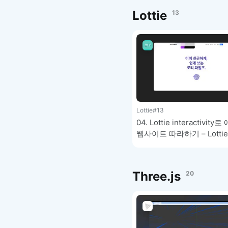
Lottie
13
Lottie
#13
04. Lottie interactivity
웹사이트 따라하기 – LottieF
강좌
Three.js
20