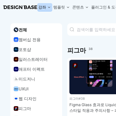
강좌
템플릿
콘텐츠
플러그인 & 도
전체
웹 & 앱 UI 템플릿 세트
무료 폰트
한글 더미
손쉽게 시작하는 웹 UI 디자인 치트키
상업적 사용이 가능한 무료 한글·영문 폰트를 모아보세요.
디자인 시안에 자연스러운 한글 더미 텍스트를 빠르게 채워보세요.
멤버십 전용
복붙으로 시작하는 고퀄리티 앱 UI 템플릿
디자이너 북마크
Chart Generator
디자이너에게 유용한 사이트와 참고 자료를 모아보세요.
막대, 선, 원형, 파이, 레이더 등 다양한 차트를 손쉽게 생성해보세요
피그마
포토샵
38
아이콘 라이브러리
Font changer
디자인에 바로 사용할 수 있는 아이콘을 무료로 사용해보세요.
선택한 텍스트의 폰트를 한 번에 빠르게 변경해보세요.
일러스트레이터
무료 리소스
Variable Doc
애프터 이펙트
디자인 작업에 활용할 수 있는 무료 리소스를 찾아보세요.
피그마 Variables를 문서화하고 구조를 한눈에 정리해보세요.
Face Dummy
미드저니
프로필, 리뷰, 카드 UI에 사용할 얼굴 더미 이미지를 생성해보세요.
Table Generator
UXUI
구글시트 데이터를 불러와 테이블 UI를 빠르게 만들어보세요.
웹 디자인
피그마
#38
Pixel Perfect
디자인 요소의 위치와 간격을 더 정교하게 맞춰보세요.
Figma Glass 효과로 Liquid
피그마
스타일 적용과 주의사항 –
Detach Master
컴포넌트, 변수, 스타일, 오토레이아웃 등 빠르게 분리해보세요.