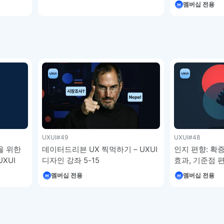
피그마 강좌 4-8
강좌 4-7
멤버십 전용
이모지
이모지를 빠르게 검색해보세요.
UXUI
#49
UXUI
#48
을 위한
데이터드리븐 UX 찍먹하기 – UXUI
인지 편향: 확증
XUI
디자인 강좌 5-15
효과, 기준점 
편향, 허위 합
멤버십 전용
멤버십 전용
효과, 생존자 편
강좌 5-14