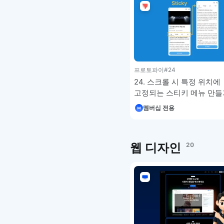
프로토파이
#24
24. 스크롤 시 특정 위치에
고정되는 스티키 메뉴 만들기
프로토파이 강좌
멤버십 전용
웹 디자인
20