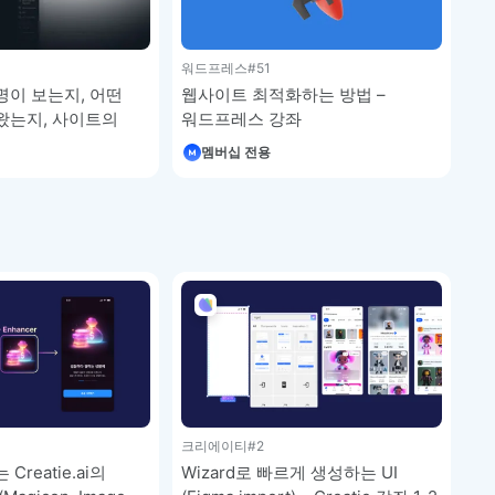
워드프레스
#51
이 보는지, 어떤
웹사이트 최적화하는 방법 –
왔는지, 사이트의
워드프레스 강좌
파악하는 방법 –
멤버십 전용
좌
크리에이티
#2
reatie.ai의
Wizard로 빠르게 생성하는 UI