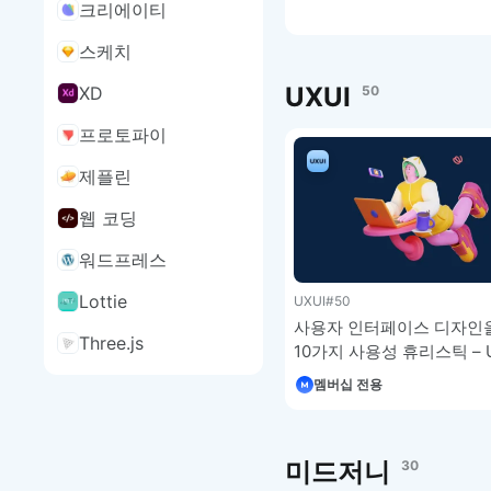
강좌 4-9
크리에이티
스케치
UXUI
50
XD
프로토파이
제플린
웹 코딩
워드프레스
Lottie
UXUI
#50
사용자 인터페이스 디자인
Three.js
10가지 사용성 휴리스틱 – U
디자인 강좌 5-16
멤버십 전용
미드저니
30