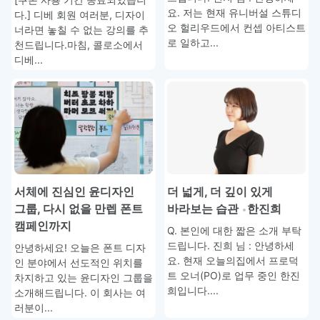
요. 저는 현재 유니버설 스튜디
다.] 디베 회원 여러분, 디자이
오 헐리우드에서 컨셉 아티스트
너라면 놓칠 수 없는 강의를 추
로 일하고...
천드립니다.마침, 콜로소에서
디베...
서체에 진심인 윤디자인
더 넓게, 더 깊이 있게
그룹, 다시 없을 만렙 폰트
바라보는 습관
한진희
캠페인까지
Q. 본인에 대한 짧은 소개 부탁
드립니다. 진희 님 : 안녕하세
안녕하세요! 오늘은 폰트 디자
요. 현재 오늘의집에서 프로덕
인 분야에서 선도적인 위치를
트 오너(PO)로 업무 중인 한진
차지하고 있는 윤디자인 그룹을
희입니다....
소개해드립니다. 이 회사는 여
러분이...