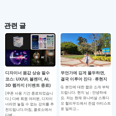
관련 글
무언가에 깊게 몰두하면,
디자이너 몸값 상승 필수
결국 이루어 진다
류현지
코스: UX/UI, 블렌더, AI,
3D 웹까지 (이벤트 종료)
Q. 본인에 대한 짧은 소개 부탁
드립니다. 현지 님 : 안녕하세
[쿠폰 사용 기간 종료되었습니
요. 저는 현재 유니버설 스튜디
다.] 디베 회원 여러분, 디자이
오 헐리우드에서 컨셉 아티스트
너라면 놓칠 수 없는 강의를 추
로 일하고...
천드립니다.마침, 콜로소에서
디베...