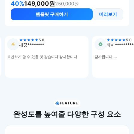
40%
149,000원
250,000원
템플릿 구매하기
미리보기
★
★
★
★
★
5.0
★
★
★
★
★
5.0
타미*********
SO********
감사합니다.....
상세페이지 작업용으로 
구매했습니다. 파일을 열
디자인이 아니라 실제 상
고려해 만든 레이아웃이
좋았습니다. 상단 후킹부터 핵심 소구 포인트,
디테일 설명까지 구조가 
이미지 교체만으로도 완
만들 수 있었습니다. 레
응용이 수월했고, 여러 
FEATURE
보입니다. 구매 전에는 활용도가 걱정됐지만,
완성도를 높여줄 다양한 구성 요소
사용해보니 작업 시간 단
잡을 수 있는 파일이었습
제작해야 하는 셀러분들께
자료라고 생각합니다.