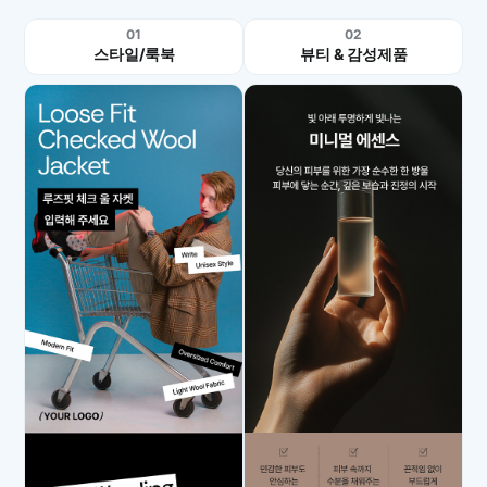
01
02
스타일/룩북
뷰티 & 감성제품