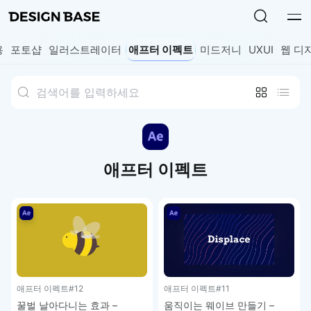
용
포토샵
일러스트레이터
애프터 이펙트
미드저니
UXUI
웹 디
애프터 이펙트
애프터 이펙트
#12
애프터 이펙트
#11
꿀벌 날아다니는 효과 –
움직이는 웨이브 만들기 –