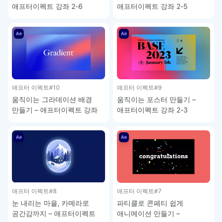
애프터이펙트 강좌 2-6
애프터이펙트 강좌 2-5
애프터 이펙트
#10
애프터 이펙트
#9
움직이는 그라데이션 배경
움직이는 포스터 만들기 –
만들기 – 애프터이펙트 강좌
애프터이펙트 강좌 2-3
2-4
애프터 이펙트
#8
애프터 이펙트
#7
눈 내리는 마을, 카메라로
파티클로 콘페티 쉽게
공간감까지 – 애프터이펙트
애니메이션 만들기 –