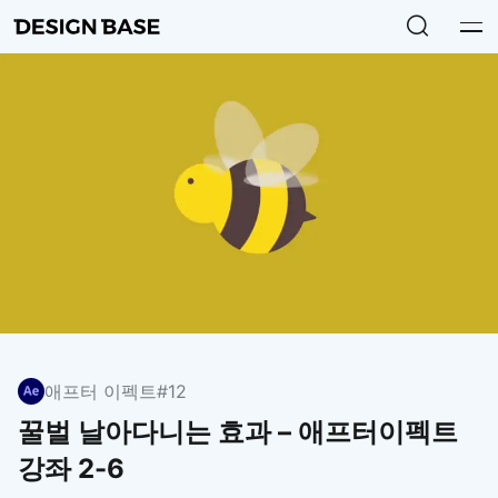
애프터 이펙트
#12
꿀벌 날아다니는 효과 – 애프터이펙트
강좌 2-6