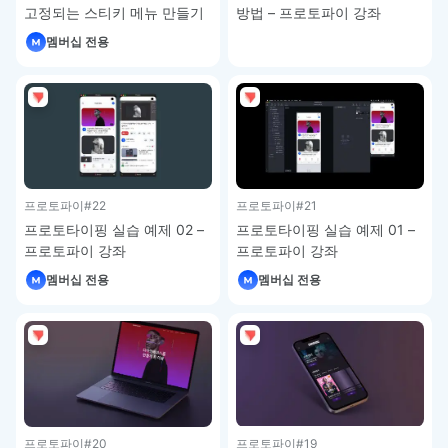
고정되는 스티키 메뉴 만들기
방법 – 프로토파이 강좌
– 프로토파이 강좌
멤버십 전용
프로토파이
#22
프로토파이
#21
프로토타이핑 실습 예제 02 –
프로토타이핑 실습 예제 01 –
프로토파이 강좌
프로토파이 강좌
멤버십 전용
멤버십 전용
프로토파이
#20
프로토파이
#19