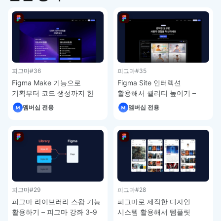
피그마
#36
피그마
#35
Figma Make 기능으로
Figma Site 인터렉션
기획부터 코드 생성까지 한
활용해서 퀄리티 높이기 –
번에 – 피그마 강좌 4-7
피그마 강좌 4-6
멤버십 전용
멤버십 전용
피그마
#29
피그마
#28
피그마 라이브러리 스왑 기능
피그마로 제작한 디자인
활용하기 – 피그마 강좌 3-9
시스템 활용해서 템플릿