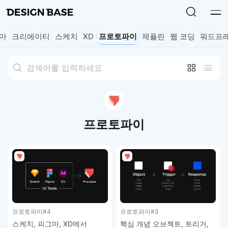
마
크리에이티
스케치
XD
프로토파이
제플린
웹 코딩
워드프
프로토파이
프로토파이
#4
프로토파이
#3
스케치, 피그마, XD에서
핵심 개념 오브젝트, 트리거,