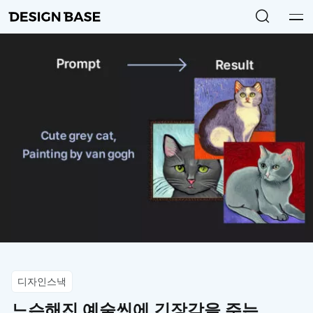
디자인스낵
느슨해진 예술씬에 긴장감을 주는