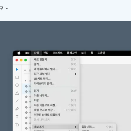
구
상세페이지 템플릿 세트
웹 그리드 계산기
디자인 용어 사전
상세페이지 템플릿 A타입
반응형 웹 디자인에 필요한 컬럼, 거터, 마진 값을 계산해보세요.
헷갈리는 디자인 용어를 쉽고 빠
상세페이지 템플릿 B타입
로고 검색기
디자인 사이즈 가이드
상세페이지 템플릿 C타입
NEW
.
원하는 브랜드의 벡터 로고를 빠르게 찾아 활용해보세요.
웹, 앱, 배너, 상세페이지 제작
매거진
로고 SVG
디자인 트렌드와 실무 인사이트를 가볍게
자주 쓰는 브랜드 로고 SVG를 한곳에서 확인해보세요.
디자인 툴 단축키 모음
컬러 배색
NEW
피그마, 포토샵 등 자주 쓰는 
디자인에 어울리는 컬러 조합을 빠르게 찾고 적용해보세요.
팔레트 비주얼라이저
컬러 팔레트를 시각적으로 미리 보고 조합감을 확인해보세요.
그라데이션 생성기
원하는 색상 조합으로 부드러운 그라데이션을 만들어보세요.
추상 그라디언트 생성기
감각적인 추상 그라디언트 배경을 손쉽게 만들어보세요.
ASCII 아트
이미지를 업로드하고 개성 있는 ASCII 아트 스타일로 변환해보세요.