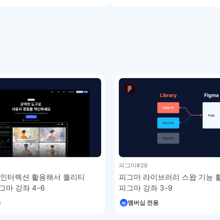
피그마
#29
피그마 라이브러리 스왑 기능 
ite 인터렉션 활용해서 퀄리티
피그마 강좌 3-9
그마 강좌 4-6
멤버십 전용
용