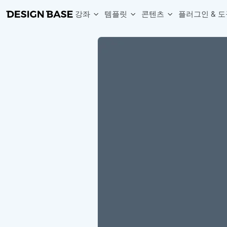
강좌
템플릿
콘텐츠
플러그인 & 도
웹 & 앱 UI 템플릿 세트
무료 폰트
한글 더미
손쉽게 시작하는 웹 UI 디자인 치트키
상업적 사용이 가능한 무료 한글·영문 폰트를 모아보세요.
디자인 시안에 자연스러운 한글 더미 텍스트를 빠르게 채워보세요.
복붙으로 시작하는 고퀄리티 앱 UI 템플릿
디자이너 북마크
Chart Generator
디자이너에게 유용한 사이트와 참고 자료를 모아보세요.
막대, 선, 원형, 파이, 레이더 등 다양한 차트를 손쉽게 생성해보세요
아이콘 라이브러리
Font changer
디자인에 바로 사용할 수 있는 아이콘을 무료로 사용해보세요.
선택한 텍스트의 폰트를 한 번에 빠르게 변경해보세요.
무료 리소스
Variable Doc
디자인 작업에 활용할 수 있는 무료 리소스를 찾아보세요.
피그마 Variables를 문서화하고 구조를 한눈에 정리해보세요.
Face Dummy
프로필, 리뷰, 카드 UI에 사용할 얼굴 더미 이미지를 생성해보세요.
Table Generator
구글시트 데이터를 불러와 테이블 UI를 빠르게 만들어보세요.
Pixel Perfect
디자인 요소의 위치와 간격을 더 정교하게 맞춰보세요.
Detach Master
컴포넌트, 변수, 스타일, 오토레이아웃 등 빠르게 분리해보세요.