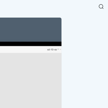
Easy Chart
NEW
다양한 차트를 쉽고 빠르게 만들 수 있는 데이터 시각화 라이브러리
르게 확인해보세요.
입니다.
Designbase Design System
NEW
에 필요한 사이즈를 확인해보세요.
디자인베이스 UI 디자인 시스템을 기반으로, 실무에 바로 활용할
새
수 있는 스타일과 컴포넌트를 제공합니다.
창
 읽어보세요.
에
서
단축키를 빠르게 찾아보세요.
열
림