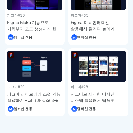
피그마
#36
피그마
#35
Figma Make 기능으로
Figma Site 인터렉션
기획부터 코드 생성까지 한
활용해서 퀄리티 높이기 –
번에 – 피그마 강좌 4-7
피그마 강좌 4-6
멤버십 전용
멤버십 전용
피그마
#29
피그마
#28
피그마 라이브러리 스왑 기능
피그마로 제작한 디자인
활용하기 – 피그마 강좌 3-9
시스템 활용해서 템플릿
제작하기 – 피그마 강좌 3-8
멤버십 전용
멤버십 전용