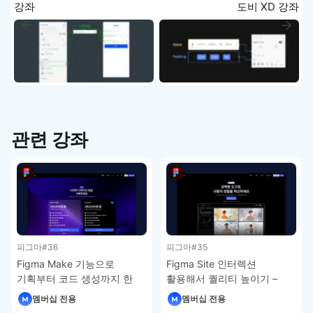
강좌
도비 XD 강좌
관련 강좌
피그마
#36
피그마
#35
Figma Make 기능으로
Figma Site 인터렉션
기획부터 코드 생성까지 한
활용해서 퀄리티 높이기 –
번에 – 피그마 강좌 4-7
피그마 강좌 4-6
멤버십 전용
멤버십 전용