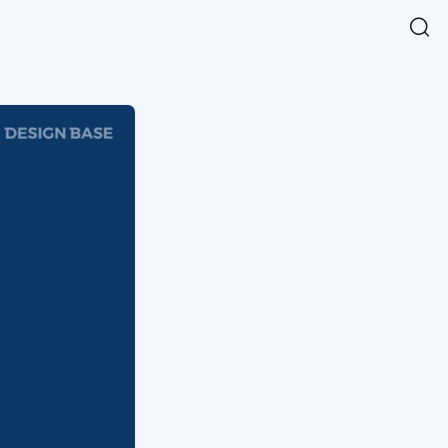
Easy Chart
NEW
다양한 차트를 쉽고 빠르게 만들 수 있는 데이터 시각화 라이브러리
르게 확인해보세요.
입니다.
Designbase Design System
NEW
에 필요한 사이즈를 확인해보세요.
디자인베이스 UI 디자인 시스템을 기반으로, 실무에 바로 활용할
새
수 있는 스타일과 컴포넌트를 제공합니다.
창
 읽어보세요.
에
서
단축키를 빠르게 찾아보세요.
열
림