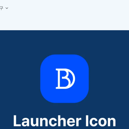
구
상세페이지 템플릿 세트
웹 그리드 계산기
디자인 용어 사전
상세페이지 템플릿 A타입
반응형 웹 디자인에 필요한 컬럼, 거터, 마진 값을 계산해보세요.
헷갈리는 디자인 용어를 쉽고 빠
상세페이지 템플릿 B타입
로고 검색기
디자인 사이즈 가이드
상세페이지 템플릿 C타입
NEW
.
원하는 브랜드의 벡터 로고를 빠르게 찾아 활용해보세요.
웹, 앱, 배너, 상세페이지 제작
매거진
로고 SVG
디자인 트렌드와 실무 인사이트를 가볍게
자주 쓰는 브랜드 로고 SVG를 한곳에서 확인해보세요.
디자인 툴 단축키 모음
컬러 배색
NEW
피그마, 포토샵 등 자주 쓰는 
디자인에 어울리는 컬러 조합을 빠르게 찾고 적용해보세요.
팔레트 비주얼라이저
컬러 팔레트를 시각적으로 미리 보고 조합감을 확인해보세요.
그라데이션 생성기
원하는 색상 조합으로 부드러운 그라데이션을 만들어보세요.
추상 그라디언트 생성기
감각적인 추상 그라디언트 배경을 손쉽게 만들어보세요.
ASCII 아트
이미지를 업로드하고 개성 있는 ASCII 아트 스타일로 변환해보세요.