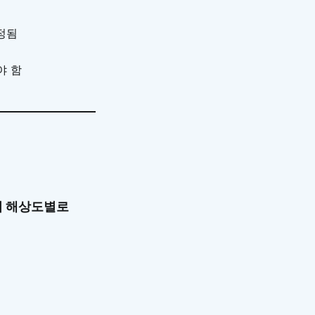
정됨
야 함
러 해상도별로