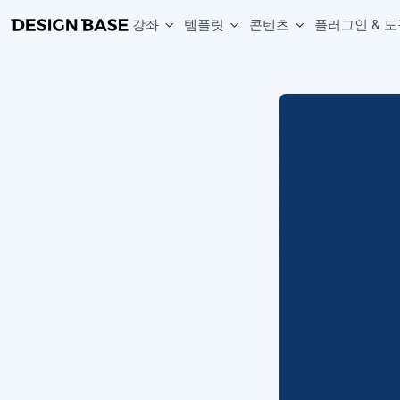
강좌
템플릿
콘텐츠
플러그인 & 도
웹 & 앱 UI 템플릿 세트
무료 폰트
한글 더미
손쉽게 시작하는 웹 UI 디자인 치트키
상업적 사용이 가능한 무료 한글·영문 폰트를 모아보세요.
디자인 시안에 자연스러운 한글 더미 텍스트를 빠르게 채워보세요.
복붙으로 시작하는 고퀄리티 앱 UI 템플릿
디자이너 북마크
Chart Generator
디자이너에게 유용한 사이트와 참고 자료를 모아보세요.
막대, 선, 원형, 파이, 레이더 등 다양한 차트를 손쉽게 생성해보세요
아이콘 라이브러리
Font changer
디자인에 바로 사용할 수 있는 아이콘을 무료로 사용해보세요.
선택한 텍스트의 폰트를 한 번에 빠르게 변경해보세요.
무료 리소스
Variable Doc
디자인 작업에 활용할 수 있는 무료 리소스를 찾아보세요.
피그마 Variables를 문서화하고 구조를 한눈에 정리해보세요.
Face Dummy
프로필, 리뷰, 카드 UI에 사용할 얼굴 더미 이미지를 생성해보세요.
Table Generator
구글시트 데이터를 불러와 테이블 UI를 빠르게 만들어보세요.
Pixel Perfect
디자인 요소의 위치와 간격을 더 정교하게 맞춰보세요.
Detach Master
컴포넌트, 변수, 스타일, 오토레이아웃 등 빠르게 분리해보세요.