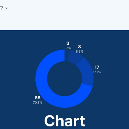
구
상세페이지 템플릿 세트
웹 그리드 계산기
디자인 용어 사전
상세페이지 템플릿 A타입
반응형 웹 디자인에 필요한 컬럼, 거터, 마진 값을 계산해보세요.
헷갈리는 디자인 용어를 쉽고 빠
상세페이지 템플릿 B타입
로고 검색기
디자인 사이즈 가이드
상세페이지 템플릿 C타입
NEW
.
원하는 브랜드의 벡터 로고를 빠르게 찾아 활용해보세요.
웹, 앱, 배너, 상세페이지 제작
매거진
로고 SVG
디자인 트렌드와 실무 인사이트를 가볍게
자주 쓰는 브랜드 로고 SVG를 한곳에서 확인해보세요.
디자인 툴 단축키 모음
컬러 배색
NEW
피그마, 포토샵 등 자주 쓰는 
디자인에 어울리는 컬러 조합을 빠르게 찾고 적용해보세요.
팔레트 비주얼라이저
컬러 팔레트를 시각적으로 미리 보고 조합감을 확인해보세요.
그라데이션 생성기
원하는 색상 조합으로 부드러운 그라데이션을 만들어보세요.
추상 그라디언트 생성기
감각적인 추상 그라디언트 배경을 손쉽게 만들어보세요.
ASCII 아트
이미지를 업로드하고 개성 있는 ASCII 아트 스타일로 변환해보세요.