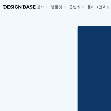
강좌
템플릿
콘텐츠
플러그인 & 도
웹 & 앱 UI 템플릿 세트
무료 폰트
한글 더미
손쉽게 시작하는 웹 UI 디자인 치트키
상업적 사용이 가능한 무료 한글·영문 폰트를 모아보세요.
디자인 시안에 자연스러운 한글 더미 텍스트를 빠르게 채워보세요.
복붙으로 시작하는 고퀄리티 앱 UI 템플릿
디자이너 북마크
Chart Generator
디자이너에게 유용한 사이트와 참고 자료를 모아보세요.
막대, 선, 원형, 파이, 레이더 등 다양한 차트를 손쉽게 생성해보세요
아이콘 라이브러리
Font changer
디자인에 바로 사용할 수 있는 아이콘을 무료로 사용해보세요.
선택한 텍스트의 폰트를 한 번에 빠르게 변경해보세요.
무료 리소스
Variable Doc
디자인 작업에 활용할 수 있는 무료 리소스를 찾아보세요.
피그마 Variables를 문서화하고 구조를 한눈에 정리해보세요.
Face Dummy
프로필, 리뷰, 카드 UI에 사용할 얼굴 더미 이미지를 생성해보세요.
Table Generator
구글시트 데이터를 불러와 테이블 UI를 빠르게 만들어보세요.
Pixel Perfect
디자인 요소의 위치와 간격을 더 정교하게 맞춰보세요.
Detach Master
컴포넌트, 변수, 스타일, 오토레이아웃 등 빠르게 분리해보세요.