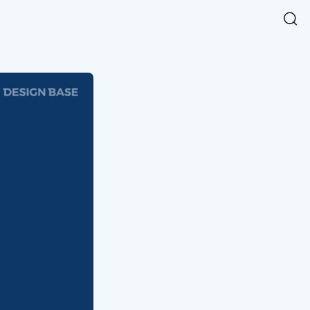
Easy Chart
NEW
다양한 차트를 쉽고 빠르게 만들 수 있는 데이터 시각화 라이브러리
르게 확인해보세요.
입니다.
Designbase Design System
NEW
에 필요한 사이즈를 확인해보세요.
디자인베이스 UI 디자인 시스템을 기반으로, 실무에 바로 활용할
새
수 있는 스타일과 컴포넌트를 제공합니다.
창
 읽어보세요.
에
서
단축키를 빠르게 찾아보세요.
열
림