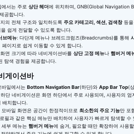
 웹에서는 주로
상단 헤더
에 위치하며, GNB(Global Navigation
제공합니다.
이지의 전체 구조와 일치하도록
주요 카테고리, 섹션, 검색창
등을
맵을 쉽게 전달할 수 있도록 합니다.
서브메뉴
: 다단계 메뉴나 브레드크럼즈(Breadcrumbs)를 통해
위 페이지로 쉽게 이동할 수 있게 합니다.
: 화면 크기에 따라 네비게이션바를
상단 고정 메뉴
나
햄버거 메
 탐색 경험을 제공합니다.
네비게이션바
 모바일에서는
Bottom Navigation Bar
(하단)와
App Bar Top
(
 하단 네비게이션은 화면 하단에서 주로 사용되며, 사용자의 엄
에 배치합니다.
: 모바일 화면은 공간이 한정적이므로
최소한의 주요 기능
만 포
 프로필과 같은 핵심 메뉴만 배치하여 사용자가 빠르게 탐색할 수 
: 세부 메뉴는
햄버거 메뉴
에 숨겨, 필요할 때만 확장하여 사용할
 절약하면서 주요 기능에 쉽게 접근할 수 있게 합니다.