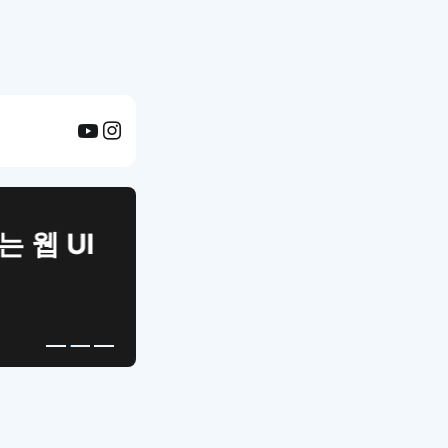
APP UI Template
복붙으로 시작하는
고퀄리티 앱 UI 템플릿