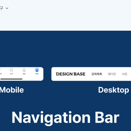
구
상세페이지 템플릿 세트
웹 그리드 계산기
디자인 용어 사전
상세페이지 템플릿 A타입
반응형 웹 디자인에 필요한 컬럼, 거터, 마진 값을 계산해보세요.
헷갈리는 디자인 용어를 쉽고 빠
상세페이지 템플릿 B타입
로고 검색기
디자인 사이즈 가이드
상세페이지 템플릿 C타입
NEW
.
원하는 브랜드의 벡터 로고를 빠르게 찾아 활용해보세요.
웹, 앱, 배너, 상세페이지 제작
매거진
로고 SVG
디자인 트렌드와 실무 인사이트를 가볍게
자주 쓰는 브랜드 로고 SVG를 한곳에서 확인해보세요.
디자인 툴 단축키 모음
컬러 배색
NEW
피그마, 포토샵 등 자주 쓰는 
디자인에 어울리는 컬러 조합을 빠르게 찾고 적용해보세요.
팔레트 비주얼라이저
컬러 팔레트를 시각적으로 미리 보고 조합감을 확인해보세요.
그라데이션 생성기
원하는 색상 조합으로 부드러운 그라데이션을 만들어보세요.
추상 그라디언트 생성기
감각적인 추상 그라디언트 배경을 손쉽게 만들어보세요.
ASCII 아트
이미지를 업로드하고 개성 있는 ASCII 아트 스타일로 변환해보세요.