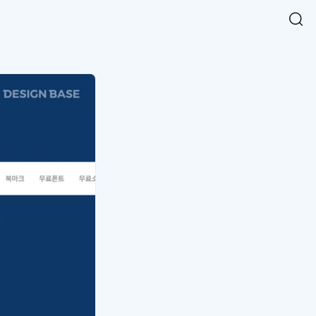
Easy Chart
NEW
다양한 차트를 쉽고 빠르게 만들 수 있는 데이터 시각화 라이브러리
르게 확인해보세요.
입니다.
Designbase Design System
NEW
에 필요한 사이즈를 확인해보세요.
디자인베이스 UI 디자인 시스템을 기반으로, 실무에 바로 활용할
새
수 있는 스타일과 컴포넌트를 제공합니다.
창
 읽어보세요.
에
서
단축키를 빠르게 찾아보세요.
열
림