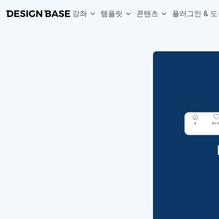
강좌
템플릿
콘텐츠
플러그인 & 도
웹 & 앱 UI 템플릿 세트
무료 폰트
한글 더미
손쉽게 시작하는 웹 UI 디자인 치트키
상업적 사용이 가능한 무료 한글·영문 폰트를 모아보세요.
디자인 시안에 자연스러운 한글 더미 텍스트를 빠르게 채워보세요.
복붙으로 시작하는 고퀄리티 앱 UI 템플릿
디자이너 북마크
Chart Generator
디자이너에게 유용한 사이트와 참고 자료를 모아보세요.
막대, 선, 원형, 파이, 레이더 등 다양한 차트를 손쉽게 생성해보세요
아이콘 라이브러리
Font changer
디자인에 바로 사용할 수 있는 아이콘을 무료로 사용해보세요.
선택한 텍스트의 폰트를 한 번에 빠르게 변경해보세요.
무료 리소스
Variable Doc
디자인 작업에 활용할 수 있는 무료 리소스를 찾아보세요.
피그마 Variables를 문서화하고 구조를 한눈에 정리해보세요.
Face Dummy
프로필, 리뷰, 카드 UI에 사용할 얼굴 더미 이미지를 생성해보세요.
Table Generator
구글시트 데이터를 불러와 테이블 UI를 빠르게 만들어보세요.
Pixel Perfect
디자인 요소의 위치와 간격을 더 정교하게 맞춰보세요.
Detach Master
컴포넌트, 변수, 스타일, 오토레이아웃 등 빠르게 분리해보세요.