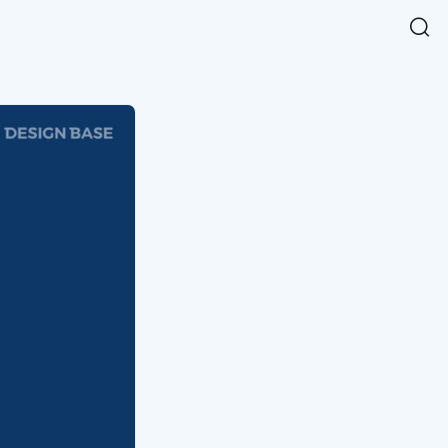
Easy Chart
NEW
다양한 차트를 쉽고 빠르게 만들 수 있는 데이터 시각화 라이브러리
르게 확인해보세요.
입니다.
Designbase Design System
NEW
에 필요한 사이즈를 확인해보세요.
디자인베이스 UI 디자인 시스템을 기반으로, 실무에 바로 활용할
새
수 있는 스타일과 컴포넌트를 제공합니다.
창
 읽어보세요.
에
서
단축키를 빠르게 찾아보세요.
열
림