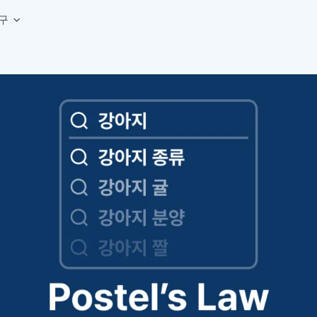
구
상세페이지 템플릿 세트
웹 그리드 계산기
디자인 용어 사전
상세페이지 템플릿 A타입
반응형 웹 디자인에 필요한 컬럼, 거터, 마진 값을 계산해보세요.
헷갈리는 디자인 용어를 쉽고 빠
상세페이지 템플릿 B타입
로고 검색기
디자인 사이즈 가이드
상세페이지 템플릿 C타입
NEW
.
원하는 브랜드의 벡터 로고를 빠르게 찾아 활용해보세요.
웹, 앱, 배너, 상세페이지 제작
매거진
로고 SVG
디자인 트렌드와 실무 인사이트를 가볍게
자주 쓰는 브랜드 로고 SVG를 한곳에서 확인해보세요.
디자인 툴 단축키 모음
컬러 배색
NEW
피그마, 포토샵 등 자주 쓰는 
디자인에 어울리는 컬러 조합을 빠르게 찾고 적용해보세요.
팔레트 비주얼라이저
컬러 팔레트를 시각적으로 미리 보고 조합감을 확인해보세요.
그라데이션 생성기
원하는 색상 조합으로 부드러운 그라데이션을 만들어보세요.
추상 그라디언트 생성기
감각적인 추상 그라디언트 배경을 손쉽게 만들어보세요.
ASCII 아트
이미지를 업로드하고 개성 있는 ASCII 아트 스타일로 변환해보세요.