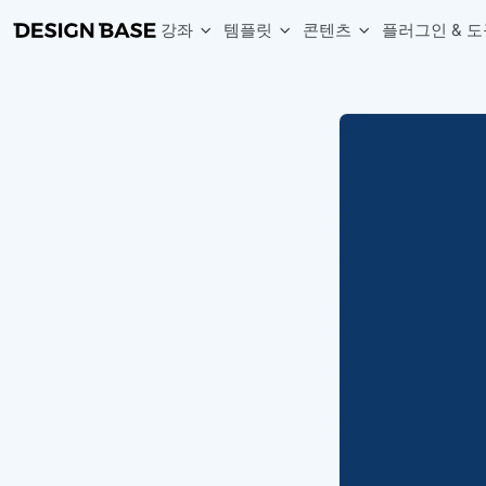
강좌
템플릿
콘텐츠
플러그인 & 도
웹 & 앱 UI 템플릿 세트
무료 폰트
한글 더미
손쉽게 시작하는 웹 UI 디자인 치트키
상업적 사용이 가능한 무료 한글·영문 폰트를 모아보세요.
디자인 시안에 자연스러운 한글 더미 텍스트를 빠르게 채워보세요.
복붙으로 시작하는 고퀄리티 앱 UI 템플릿
디자이너 북마크
Chart Generator
디자이너에게 유용한 사이트와 참고 자료를 모아보세요.
막대, 선, 원형, 파이, 레이더 등 다양한 차트를 손쉽게 생성해보세요
아이콘 라이브러리
Font changer
디자인에 바로 사용할 수 있는 아이콘을 무료로 사용해보세요.
선택한 텍스트의 폰트를 한 번에 빠르게 변경해보세요.
무료 리소스
Variable Doc
디자인 작업에 활용할 수 있는 무료 리소스를 찾아보세요.
피그마 Variables를 문서화하고 구조를 한눈에 정리해보세요.
Face Dummy
프로필, 리뷰, 카드 UI에 사용할 얼굴 더미 이미지를 생성해보세요.
Table Generator
구글시트 데이터를 불러와 테이블 UI를 빠르게 만들어보세요.
Pixel Perfect
디자인 요소의 위치와 간격을 더 정교하게 맞춰보세요.
Detach Master
컴포넌트, 변수, 스타일, 오토레이아웃 등 빠르게 분리해보세요.