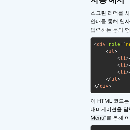
스크린 리더를 사
안내를 통해 웹사
입력하는 등의 행
<
div
role
=
"
n
<
ul
>
<
li
>
<
li
>
<
li
>
</
ul
>
</
div
>
이 HTML 코드
내비게이션을 담
Menu"
를 통해 이