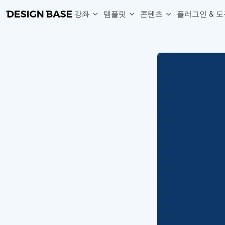
강좌
템플릿
콘텐츠
플러그인 & 도
웹 & 앱 UI 템플릿 세트
무료 폰트
한글 더미
손쉽게 시작하는 웹 UI 디자인 치트키
상업적 사용이 가능한 무료 한글·영문 폰트를 모아보세요.
디자인 시안에 자연스러운 한글 더미 텍스트를 빠르게 채워보세요.
복붙으로 시작하는 고퀄리티 앱 UI 템플릿
디자이너 북마크
Chart Generator
디자이너에게 유용한 사이트와 참고 자료를 모아보세요.
막대, 선, 원형, 파이, 레이더 등 다양한 차트를 손쉽게 생성해보세요
아이콘 라이브러리
Font changer
디자인에 바로 사용할 수 있는 아이콘을 무료로 사용해보세요.
선택한 텍스트의 폰트를 한 번에 빠르게 변경해보세요.
무료 리소스
Variable Doc
디자인 작업에 활용할 수 있는 무료 리소스를 찾아보세요.
피그마 Variables를 문서화하고 구조를 한눈에 정리해보세요.
Face Dummy
프로필, 리뷰, 카드 UI에 사용할 얼굴 더미 이미지를 생성해보세요.
Table Generator
구글시트 데이터를 불러와 테이블 UI를 빠르게 만들어보세요.
Pixel Perfect
디자인 요소의 위치와 간격을 더 정교하게 맞춰보세요.
Detach Master
컴포넌트, 변수, 스타일, 오토레이아웃 등 빠르게 분리해보세요.