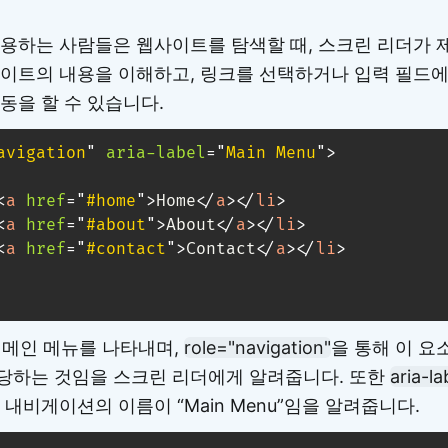
용하는 사람들은 웹사이트를 탐색할 때, 스크린 리더가 
이트의 내용을 이해하고, 링크를 선택하거나 입력 필드
동을 할 수 있습니다.
avigation
"
aria-label
=
"
Main Menu
"
>
<
a
href
=
"
#home
"
>
Home
</
a
>
</
li
>
<
a
href
=
"
#about
"
>
About
</
a
>
</
li
>
<
a
href
=
"
#contact
"
>
Contact
</
a
>
</
li
>
는 메인 메뉴를 나타내며,
role="navigation"
을 통해 이 요
당하는 것임을 스크린 리더에게 알려줍니다. 또한
aria-l
 내비게이션의 이름이 “Main Menu”임을 알려줍니다.