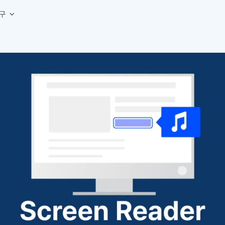
구
상세페이지 템플릿 세트
웹 그리드 계산기
디자인 용어 사전
상세페이지 템플릿 A타입
반응형 웹 디자인에 필요한 컬럼, 거터, 마진 값을 계산해보세요.
헷갈리는 디자인 용어를 쉽고 빠
상세페이지 템플릿 B타입
로고 검색기
디자인 사이즈 가이드
상세페이지 템플릿 C타입
NEW
.
원하는 브랜드의 벡터 로고를 빠르게 찾아 활용해보세요.
웹, 앱, 배너, 상세페이지 제작
매거진
로고 SVG
디자인 트렌드와 실무 인사이트를 가볍게
자주 쓰는 브랜드 로고 SVG를 한곳에서 확인해보세요.
디자인 툴 단축키 모음
컬러 배색
NEW
피그마, 포토샵 등 자주 쓰는 
디자인에 어울리는 컬러 조합을 빠르게 찾고 적용해보세요.
팔레트 비주얼라이저
컬러 팔레트를 시각적으로 미리 보고 조합감을 확인해보세요.
그라데이션 생성기
원하는 색상 조합으로 부드러운 그라데이션을 만들어보세요.
추상 그라디언트 생성기
감각적인 추상 그라디언트 배경을 손쉽게 만들어보세요.
ASCII 아트
이미지를 업로드하고 개성 있는 ASCII 아트 스타일로 변환해보세요.