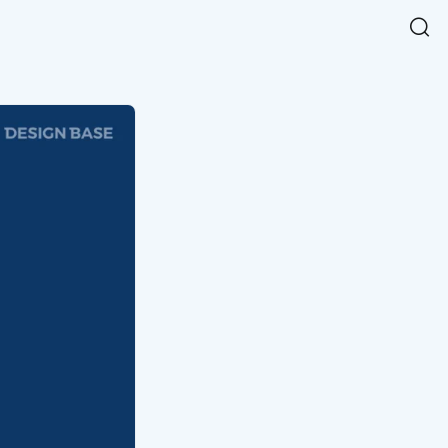
Easy Chart
NEW
다양한 차트를 쉽고 빠르게 만들 수 있는 데이터 시각화 라이브러리
르게 확인해보세요.
입니다.
Designbase Design System
NEW
에 필요한 사이즈를 확인해보세요.
디자인베이스 UI 디자인 시스템을 기반으로, 실무에 바로 활용할
새
수 있는 스타일과 컴포넌트를 제공합니다.
창
 읽어보세요.
에
서
단축키를 빠르게 찾아보세요.
열
림