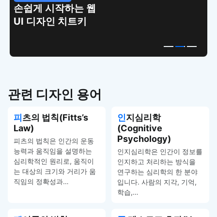
시작하는 웹
복붙으로 시
인 치트키
고퀄리티 앱 U
템플릿
관련 디자인 용어
피츠의 법칙(Fitts’s
인지심리학
Law)
(Cognitive
Psychology)
피츠의 법칙은 인간의 운동
능력과 움직임을 설명하는
인지심리학은 인간이 정보를
심리학적인 원리로, 움직이
인지하고 처리하는 방식을
는 대상의 크기와 거리가 움
연구하는 심리학의 한 분야
직임의 정확성과…
입니다. 사람의 지각, 기억,
학습,…