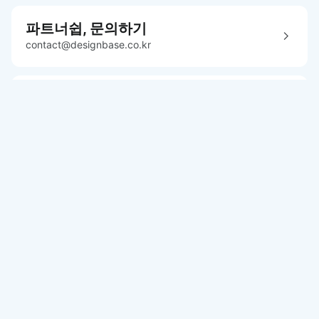
파트너쉽, 문의하기
contact@designbase.co.kr
유튜브 채널 바로가기
www.youtube.com/c/designbase
오픈카톡방 참여하기
참여코드 dgoing12
프로 독학러를 위한
디자인 강좌 플랫폼