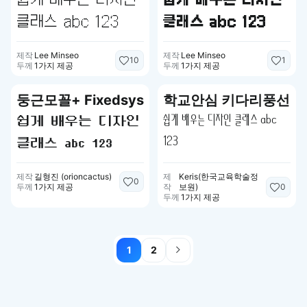
쉽게 배우는 디자인
클래스 abc 123
클래스 abc 123
제작
Lee Minseo
제작
Lee Minseo
10
1
두께
1가지 제공
두께
1가지 제공
둥근모꼴+ Fixedsys
학교안심 키다리풍선
쉽게 배우는 디자인
쉽게 배우는 디자인 클래스 abc
클래스 abc 123
123
제작
길형진 (orioncactus)
제
Keris(한국교육학술정
0
0
두께
1가지 제공
작
보원)
두께
1가지 제공
1
2