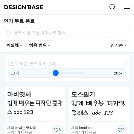
인기 무료 폰트
픽셀체
허용 범위
인기순
크기
20px
마비옛체
도스필기
쉽게 배우는 디자인 클래
쉽게 배우는 디자인
스 abc 123
클래스 abc 123
제작
㈜넥슨코리아
제작
leedheo
8
0
두께
1가지 제공
두께
1가지 제공