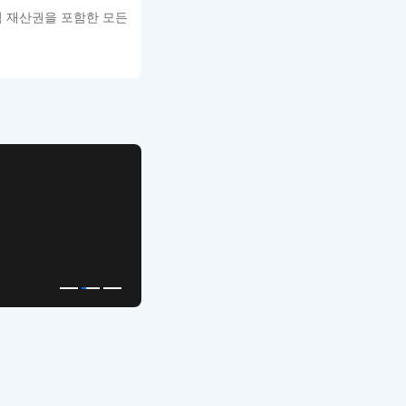
적 재산권을 포함한 모든
APP UI Template
복붙으로 시작하는
고퀄리티 앱 UI 템플릿