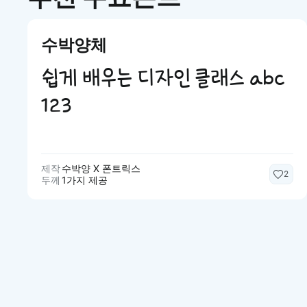
수박양체
쉽게 배우는 디자인 클래스 abc
123
제작
수박양 X 폰트릭스
2
두께
1가지 제공