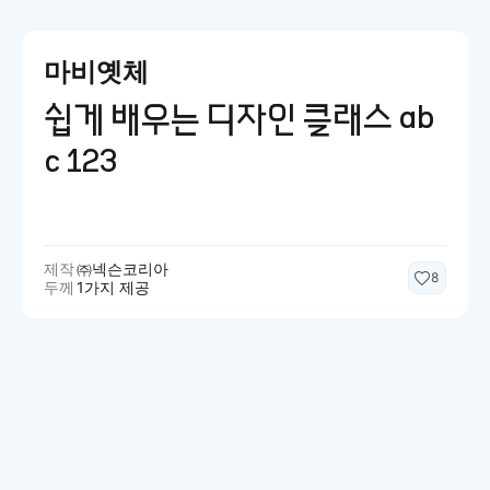
마비옛체
쉽게 배우는 디자인 클래스 ab
c 123
제작
㈜넥슨코리아
8
두께
1가지 제공