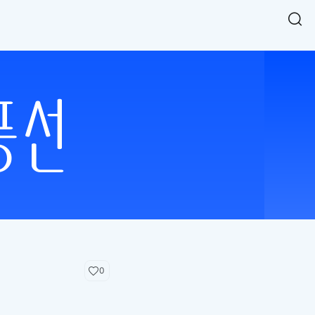
Easy Chart
NEW
다양한 차트를 쉽고 빠르게 만들 수 있는 데이터 시각화 라이브러리
르게 확인해보세요.
입니다.
Designbase Design System
NEW
에 필요한 사이즈를 확인해보세요.
디자인베이스 UI 디자인 시스템을 기반으로, 실무에 바로 활용할
새
수 있는 스타일과 컴포넌트를 제공합니다.
창
 읽어보세요.
에
서
단축키를 빠르게 찾아보세요.
열
림
0