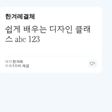
한겨레결체
쉽게 배우는 디자인 클래
스 abc 123
제작
한겨레
1
두께
1가지 제공