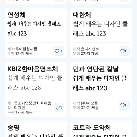
연성체
대한체
쉽게 배우는 디자인 클래스
쉽게 배우는 디자인 클
abc 123
래스 abc 123
제작
우아한형제들
제작
윤디자인M
0
0
두께
1가지 제공
두께
2가지 제공
KBIZ한마음명조체
던파 연단된 칼날
쉽게 배우는 디자인 클
쉽게 배우는 디자인 클
래스 abc 123
래스 abc 123
제
중소기업중앙회 X 헤움
제작
(주)네오플
0
1
작
디자인
두께
3가지 제공
두께
1가지 제공
송명
코트라 도약체
쉽게 배우는 디자인 클