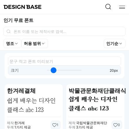
인기 무료 폰트
명조
허용 범위
인기순
크기
20px
한겨레결체
박물관문화재단클래식
쉽게 배우는 디자인
쉽게 배우는 디자인
클래스 abc 123
클래스 abc 123
제작
한겨레
제작
국립박물관문화재단
1
0
두께
1가지 제공
두께
3가지 제공