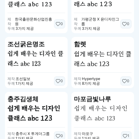
래스 abc 123
클래스 abc 123
제
한국출판문화산업진흥
제
가평군청 X 윤디자인그
0
0
작
원
작
룹
두께
3가지 제공
두께
3가지 제공
조선굵은명조
함렛
쉽게 배우는 디자인 클
쉽게 배우는 디자인 클
래스 abc 123
래스 abc 123
제작
조선일보
제작
Hypertype
0
0
두께
1가지 제공
두께
8가지 제공
충주김생체
마포금빛나루
쉽게 배우는 디자인
쉽게 배우는 디자인
클래스 abc 123
클래스 abc 123
제작
충주시 X 투게더그룹
제작
마포구
0
1
두께
1가지 제공
두께
1가지 제공