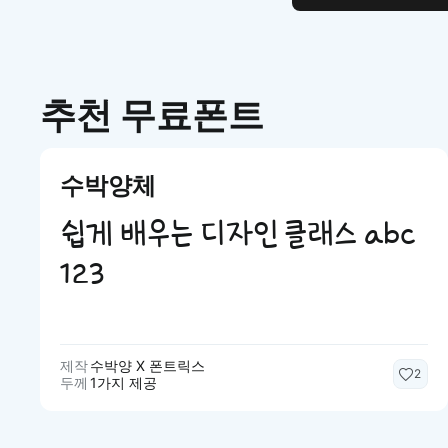
추천 무료폰트
수박양체
쉽게 배우는 디자인 클래스 abc
123
제작
수박양 X 폰트릭스
2
두께
1가지 제공