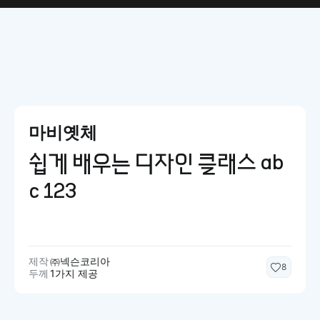
마비옛체
쉽게 배우는 디자인 클래스 ab
c 123
제작
㈜넥슨코리아
8
두께
1가지 제공