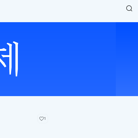
Easy Chart
NEW
다양한 차트를 쉽고 빠르게 만들 수 있는 데이터 시각화 라이브러리
르게 확인해보세요.
입니다.
Designbase Design System
NEW
에 필요한 사이즈를 확인해보세요.
디자인베이스 UI 디자인 시스템을 기반으로, 실무에 바로 활용할
새
수 있는 스타일과 컴포넌트를 제공합니다.
창
 읽어보세요.
에
서
단축키를 빠르게 찾아보세요.
열
림
1