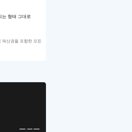
되는 형태 그대로
적 재산권을 포함한 모든
APP UI Template
복붙으로 시작하는
고퀄리티 앱 UI 템플릿