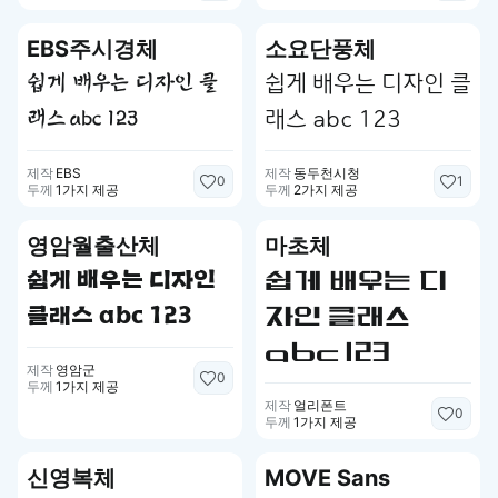
EBS주시경체
소요단풍체
쉽게 배우는 디자인 클
쉽게 배우는 디자인 클
래스 abc 123
래스 abc 123
제작
EBS
제작
동두천시청
0
1
두께
1가지 제공
두께
2가지 제공
영암월출산체
마초체
쉽게 배우는 디자인
쉽게 배우는 디
클래스 abc 123
자인 클래스
abc 123
제작
영암군
0
두께
1가지 제공
제작
얼리폰트
0
두께
1가지 제공
신영복체
MOVE Sans