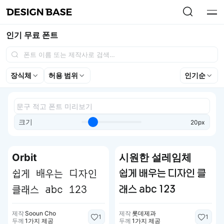
인기 무료 폰트
장식체
허용 범위
인기순
크기
20px
Orbit
시원한 설레임체
쉽게 배우는 디자인
쉽게 배우는 디자인 클
클래스 abc 123
래스 abc 123
제작
Sooun Cho
제작
롯데제과
1
1
두께
1가지 제공
두께
1가지 제공