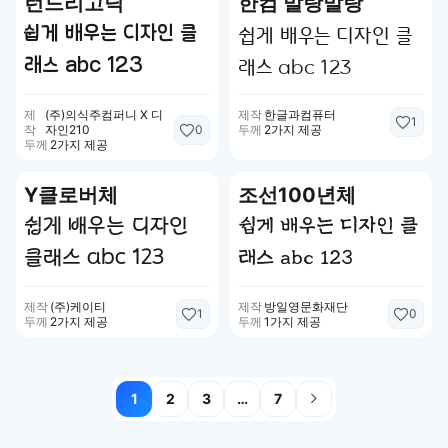
런드리고딕
한컴 말랑말랑
쉽게 배우는 디자인 클
쉽게 배우는 디자인 클
래스 abc 123
래스 abc 123
제
(주)의식주컴퍼니 X 디
제작
한글과컴퓨터
1
0
작
자인210
두께
2가지 제공
두께
2가지 제공
Y클로버체
조선100년체
쉽게 배우는 디자인
쉽게 배우는 디자인 클
클래스 abc 123
래스 abc 123
제작
(주)케이티
제작
방일영문화재단
1
0
두께
2가지 제공
두께
1가지 제공
1
2
3
…
7