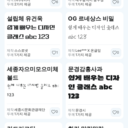
6
0
두께
2가지 제공
두께
1가지 제공
설립체 유건욱
OG 르네상스 비밀
쉽게 배우는 디자인
쉽게 배우는 디자인 클래스
클래스 abc 123
abc 123
제작
스스로넷
제작
Lee*** X 온글잎
1
0
두께
1가지 제공
두께
1가지 제공
세종자으미모으미체
문경감홍사과
볼드
쉽게 배우는 디자
쉽게 배우는 디자인 클래스 abc
인 클래스 abc
123
123
제작
세종시문화관광재단
제작
문경시
0
0
두께
1가지 제공
두께
1가지 제공