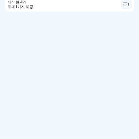
제작
한겨레
1
두께
1가지 제공