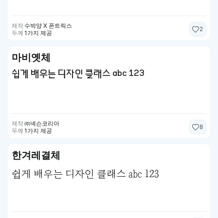
제작
수박양 X 폰트릭스
2
두께
1가지 제공
마비옛체
쉽게 배우는 디자인 클래스 abc 123
제작
㈜넥슨코리아
8
두께
1가지 제공
한겨레결체
쉽게 배우는 디자인 클래스 abc 123