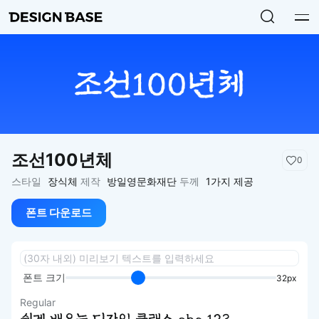
조선100년체
0
스타일
장식체
제작
방일영문화재단
두께
1가지 제공
폰트 다운로드
폰트 크기
32px
Regular