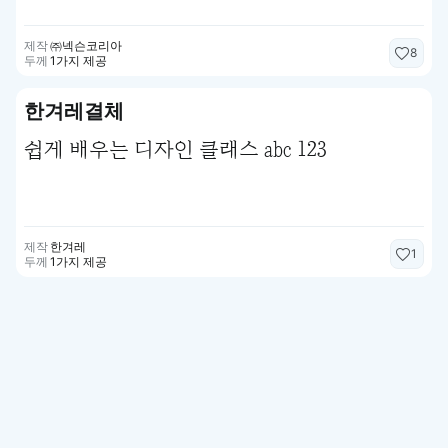
제작
㈜넥슨코리아
8
두께
1가지 제공
한겨레결체
쉽게 배우는 디자인 클래스 abc 123
제작
한겨레
1
두께
1가지 제공