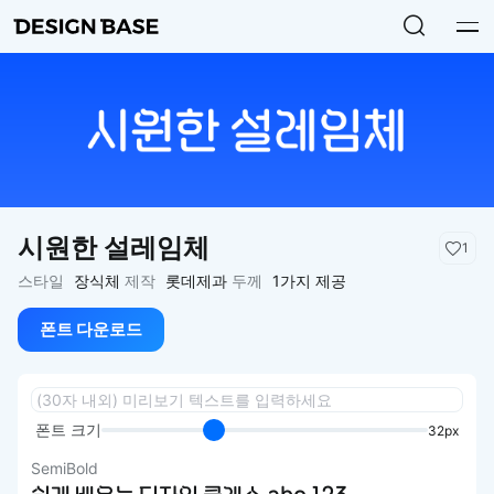
시원한 설레임체
1
스타일
장식체
제작
롯데제과
두께
1가지 제공
폰트 다운로드
폰트 크기
32px
SemiBold