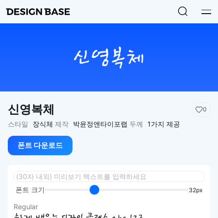
신영복체
0
스타일
장식체
제작
박윤정앤타이포랩
두께
1가지 제공
폰트 다운로드
폰트 크기
32px
Regular