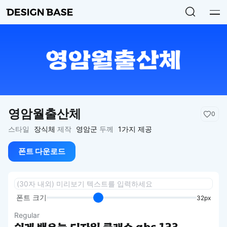
영암월출산체
0
스타일
장식체
제작
영암군
두께
1가지 제공
폰트 다운로드
폰트 크기
32px
Regular