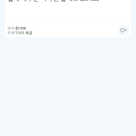
제작
한겨레
1
두께
1가지 제공