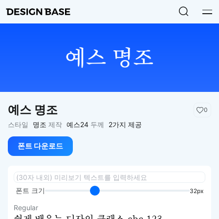
예스 명조
0
스타일
명조
제작
예스24
두께
2가지 제공
폰트 다운로드
폰트 크기
32px
Regular