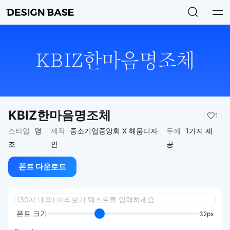
KBIZ한마음명조체
1
스타일
명
제작
중소기업중앙회 X 헤움디자
두께
1가지 제
조
인
공
폰트 다운로드
폰트 크기
32px