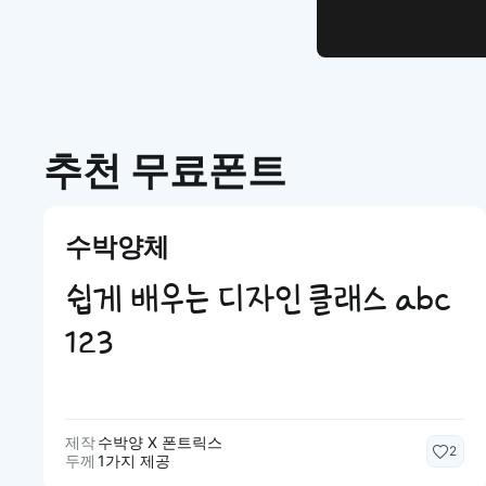
추천 무료폰트
수박양체
쉽게 배우는 디자인 클래스 abc
123
제작
수박양 X 폰트릭스
2
두께
1가지 제공