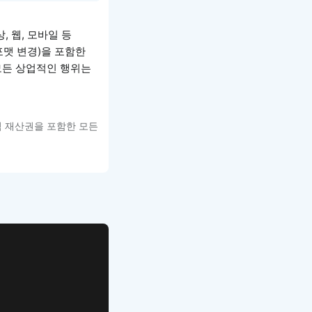
, 웹, 모바일 등
포맷 변경)을 포함한
 모든 상업적인 행위는
적 재산권을 포함한 모든
APP UI Template
복붙으로 시작하는
고퀄리티 앱 UI 템플릿