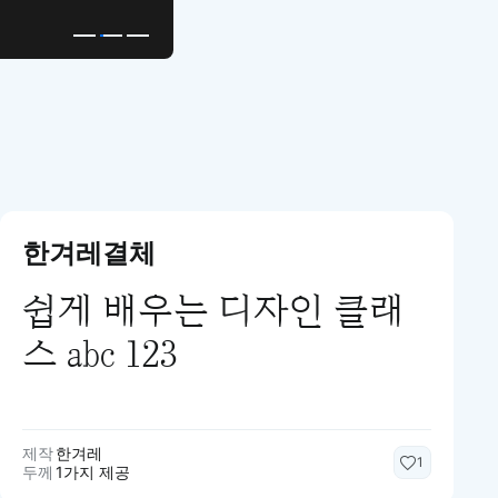
한겨레결체
쉽게 배우는 디자인 클래
스 abc 123
제작
한겨레
1
두께
1가지 제공