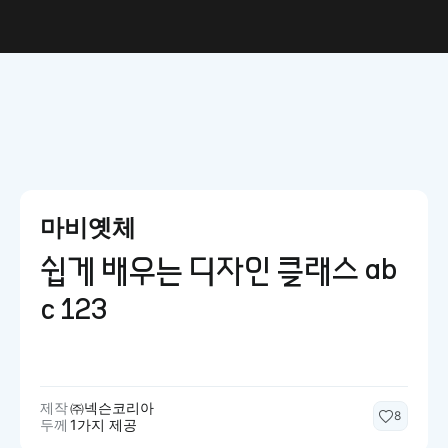
마비옛체
쉽게 배우는 디자인 클래스 ab
c 123
제작
㈜넥슨코리아
8
두께
1가지 제공