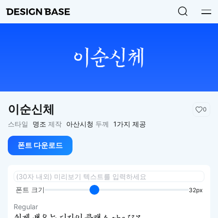
이순신체
0
스타일
명조
제작
아산시청
두께
1가지 제공
폰트 다운로드
폰트 크기
32px
Regular