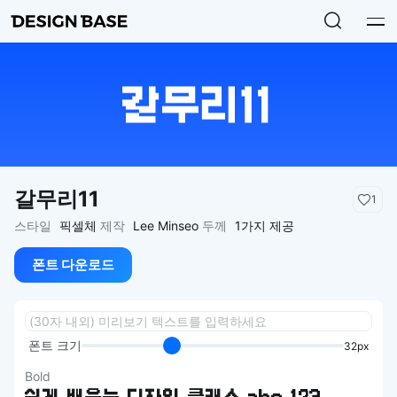
갈무리11
1
스타일
픽셀체
제작
Lee Minseo
두께
1가지 제공
폰트 다운로드
폰트 크기
32px
Bold