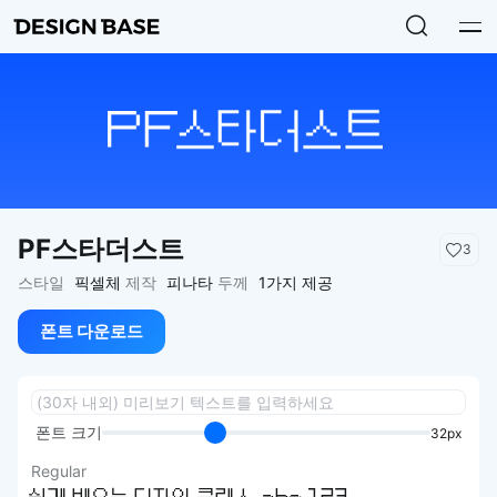
PF스타더스트
3
스타일
픽셀체
제작
피나타
두께
1가지 제공
폰트 다운로드
폰트 크기
32px
Regular