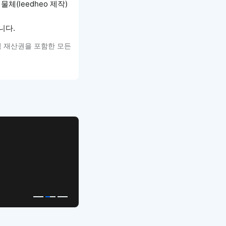
체(leedheo 제작)
입니다.
적 재산권을 포함한 모든
APP UI Template
복붙으로 시작하는
고퀄리티 앱 UI 템플릿