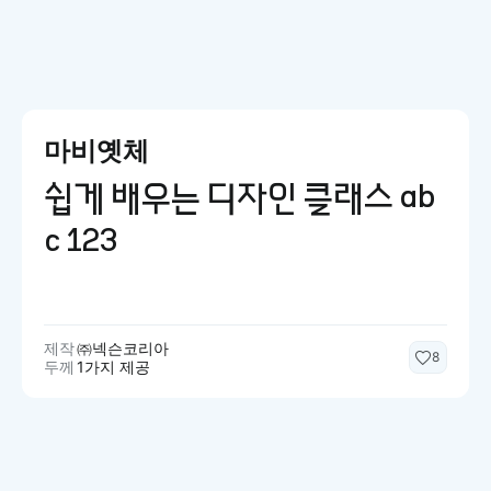
마비옛체
쉽게 배우는 디자인 클래스 ab
c 123
제작
㈜넥슨코리아
8
두께
1가지 제공