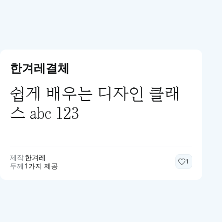
한겨레결체
쉽게 배우는 디자인 클래
스 abc 123
제작
한겨레
1
두께
1가지 제공