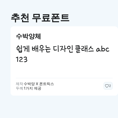
추천 무료폰트
수박양체
쉽게 배우는 디자인 클래스 abc
123
제작
수박양 X 폰트릭스
2
두께
1가지 제공