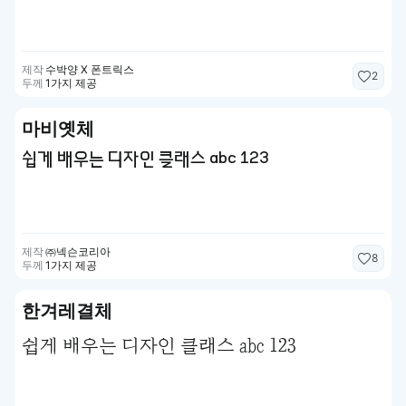
제작
수박양 X 폰트릭스
2
두께
1가지 제공
마비옛체
쉽게 배우는 디자인 클래스 abc 123
제작
㈜넥슨코리아
8
두께
1가지 제공
한겨레결체
쉽게 배우는 디자인 클래스 abc 123