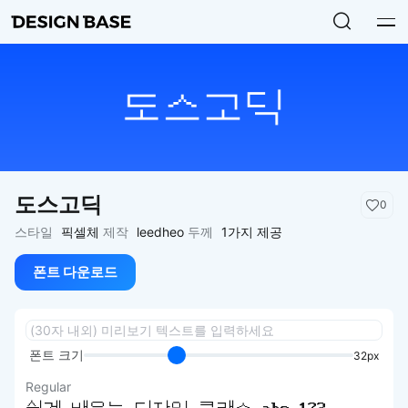
도스고딕
0
스타일
픽셀체
제작
leedheo
두께
1가지 제공
폰트 다운로드
폰트 크기
32px
Regular