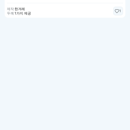
제작
한겨레
1
두께
1가지 제공