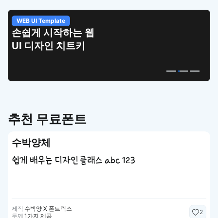
WEB UI Template
손쉽게 시작하는 웹
UI 디자인 치트키
추천 무료폰트
수박양체
쉽게 배우는 디자인 클래스 abc 123
제작
수박양 X 폰트릭스
2
두께
1가지 제공