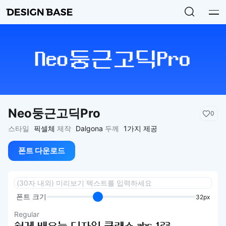
Neo둥근고딕Pro
0
스타일
픽셀체
제작
Dalgona
두께
1가지 제공
폰트 다운로드
폰트 크기
32px
Regular