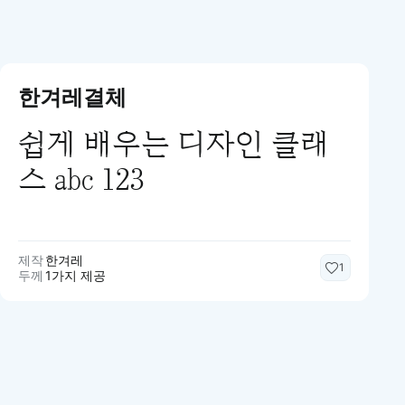
한겨레결체
쉽게 배우는 디자인 클래
스 abc 123
제작
한겨레
1
두께
1가지 제공