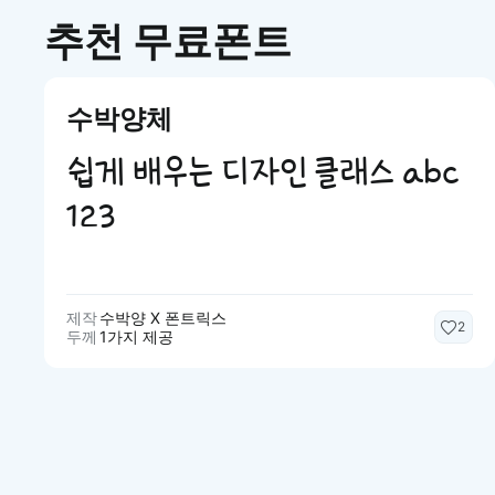
추천 무료폰트
수박양체
쉽게 배우는 디자인 클래스 abc
123
제작
수박양 X 폰트릭스
2
두께
1가지 제공