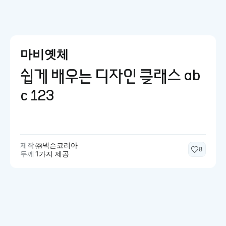
마비옛체
쉽게 배우는 디자인 클래스 ab
c 123
제작
㈜넥슨코리아
8
두께
1가지 제공