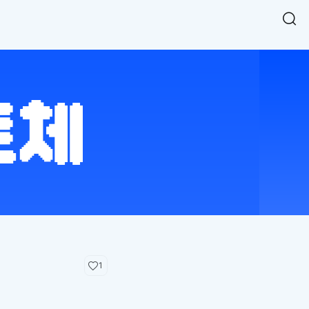
Easy Chart
NEW
다양한 차트를 쉽고 빠르게 만들 수 있는 데이터 시각화 라이브러리
르게 확인해보세요.
입니다.
Designbase Design System
NEW
에 필요한 사이즈를 확인해보세요.
디자인베이스 UI 디자인 시스템을 기반으로, 실무에 바로 활용할
새
수 있는 스타일과 컴포넌트를 제공합니다.
창
 읽어보세요.
에
서
단축키를 빠르게 찾아보세요.
열
림
1