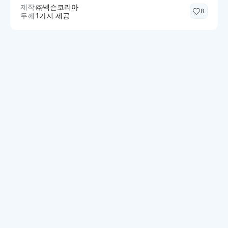
제작
㈜넥슨코리아
8
두께
1가지 제공