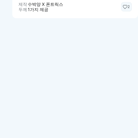
제작
수박양 X 폰트릭스
2
두께
1가지 제공