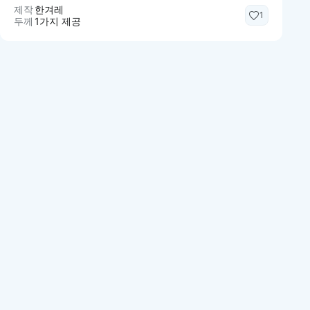
제작
한겨레
1
두께
1가지 제공