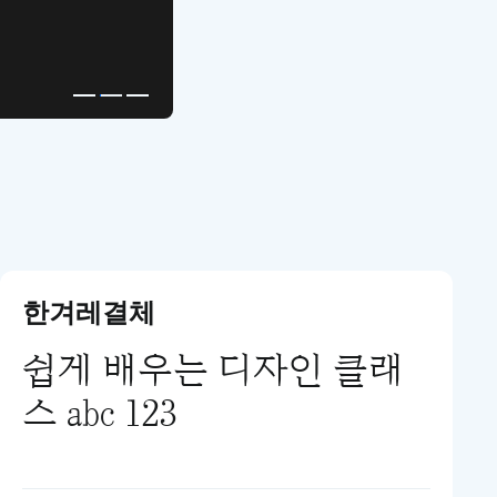
고퀄리티 앱 UI 템플릿
한겨레결체
쉽게 배우는 디자인 클래
스 abc 123