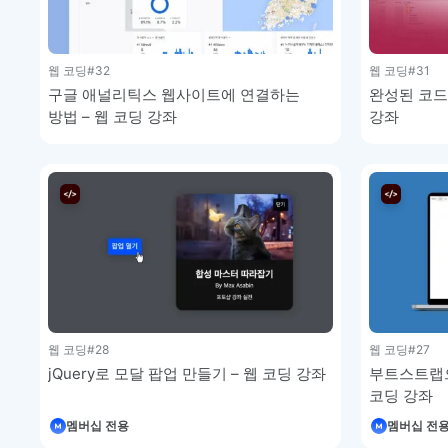
웹 코딩
#32
웹 코딩
#31
구글 애널리틱스 웹사이트에 연결하는
완성된 코드
방법 – 웹 코딩 강좌
강좌
웹 코딩
#28
웹 코딩
#27
jQuery로 모달 팝업 만들기 – 웹 코딩 강좌
부트스트랩으
코딩 강좌
멤버십 전용
멤버십 전