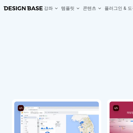
강좌
템플릿
콘텐츠
플러그인 & 도
웹 & 앱 UI 템플릿 세트
무료 폰트
한글 더미
손쉽게 시작하는 웹 UI 디자인 치트키
상업적 사용이 가능한 무료 한글·영문 폰트를 모아보세요.
디자인 시안에 자연스러운 한글 더미 텍스트를 빠르게 채워보세요.
복붙으로 시작하는 고퀄리티 앱 UI 템플릿
디자이너 북마크
Chart Generator
디자이너에게 유용한 사이트와 참고 자료를 모아보세요.
막대, 선, 원형, 파이, 레이더 등 다양한 차트를 손쉽게 생성해보세요
아이콘 라이브러리
Font changer
디자인에 바로 사용할 수 있는 아이콘을 무료로 사용해보세요.
선택한 텍스트의 폰트를 한 번에 빠르게 변경해보세요.
무료 리소스
Variable Doc
디자인 작업에 활용할 수 있는 무료 리소스를 찾아보세요.
피그마 Variables를 문서화하고 구조를 한눈에 정리해보세요.
Face Dummy
프로필, 리뷰, 카드 UI에 사용할 얼굴 더미 이미지를 생성해보세요.
Table Generator
구글시트 데이터를 불러와 테이블 UI를 빠르게 만들어보세요.
Pixel Perfect
디자인 요소의 위치와 간격을 더 정교하게 맞춰보세요.
Detach Master
컴포넌트, 변수, 스타일, 오토레이아웃 등 빠르게 분리해보세요.