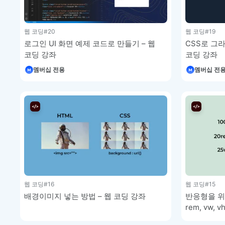
웹 코딩
#20
웹 코딩
#19
로그인 UI 화면 예제 코드로 만들기 – 웹
CSS로 그
코딩 강좌
코딩 강좌
멤버십 전용
멤버십 전
웹 코딩
#16
웹 코딩
#15
배경이미지 넣는 방법 – 웹 코딩 강좌
반응형을 위한
rem, vw, 