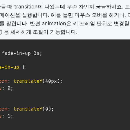
들 때 transition이 나왔는데 무슨 차인지 궁금하시죠.
메이션을 실행합니다. 예를 들면 마우스 오버를 하거나,
 말합니다. 반면 animation은 키 프레임 단위로 변경할
향 등 세세하게 조절이 가능합니다.
 fade-in-up 3s
;
e-in-up
{
orm
:
translateY
(
40px
)
;
y
:
 0
;
orm
:
translateY
(
0
)
;
y
:
 1
;