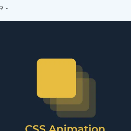
구
상세페이지 템플릿 세트
웹 그리드 계산기
디자인 용어 사전
상세페이지 템플릿 A타입
반응형 웹 디자인에 필요한 컬럼, 거터, 마진 값을 계산해보세요.
헷갈리는 디자인 용어를 쉽고 빠
상세페이지 템플릿 B타입
로고 검색기
디자인 사이즈 가이드
상세페이지 템플릿 C타입
NEW
.
원하는 브랜드의 벡터 로고를 빠르게 찾아 활용해보세요.
웹, 앱, 배너, 상세페이지 제작
매거진
로고 SVG
디자인 트렌드와 실무 인사이트를 가볍게
자주 쓰는 브랜드 로고 SVG를 한곳에서 확인해보세요.
디자인 툴 단축키 모음
컬러 배색
NEW
피그마, 포토샵 등 자주 쓰는 
디자인에 어울리는 컬러 조합을 빠르게 찾고 적용해보세요.
팔레트 비주얼라이저
컬러 팔레트를 시각적으로 미리 보고 조합감을 확인해보세요.
그라데이션 생성기
원하는 색상 조합으로 부드러운 그라데이션을 만들어보세요.
추상 그라디언트 생성기
감각적인 추상 그라디언트 배경을 손쉽게 만들어보세요.
ASCII 아트
이미지를 업로드하고 개성 있는 ASCII 아트 스타일로 변환해보세요.