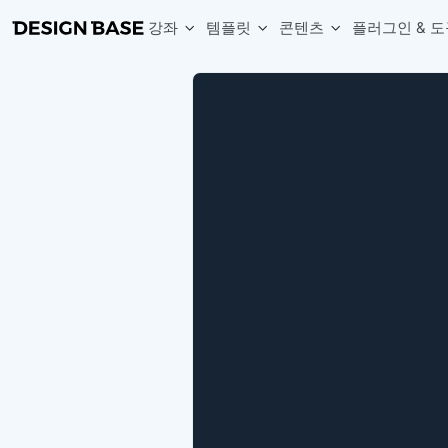
강좌
템플릿
콘텐츠
플러그인 & 도
웹 & 앱 UI 템플릿 세트
무료 폰트
한글 더미
손쉽게 시작하는 웹 UI 디자인 치트키
상업적 사용이 가능한 무료 한글·영문 폰트를 모아보세요.
디자인 시안에 자연스러운 한글 더미 텍스트를 빠르게 채워보세요.
복붙으로 시작하는 고퀄리티 앱 UI 템플릿
디자이너 북마크
Chart Generator
디자이너에게 유용한 사이트와 참고 자료를 모아보세요.
막대, 선, 원형, 파이, 레이더 등 다양한 차트를 손쉽게 생성해보세요
아이콘 라이브러리
Font changer
디자인에 바로 사용할 수 있는 아이콘을 무료로 사용해보세요.
선택한 텍스트의 폰트를 한 번에 빠르게 변경해보세요.
무료 리소스
Variable Doc
디자인 작업에 활용할 수 있는 무료 리소스를 찾아보세요.
피그마 Variables를 문서화하고 구조를 한눈에 정리해보세요.
Face Dummy
프로필, 리뷰, 카드 UI에 사용할 얼굴 더미 이미지를 생성해보세요.
Table Generator
구글시트 데이터를 불러와 테이블 UI를 빠르게 만들어보세요.
Pixel Perfect
디자인 요소의 위치와 간격을 더 정교하게 맞춰보세요.
Detach Master
컴포넌트, 변수, 스타일, 오토레이아웃 등 빠르게 분리해보세요.