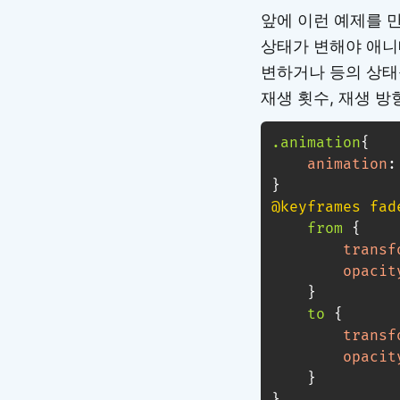
앞에 이런 예제를 만
상태가 변해야 애니
변하거나 등의 상태를
재생 횟수, 재생 방
.animation
{
animation
:
}
@keyframes
 fad
from
{
transf
opacit
}
to
{
transf
opacit
}