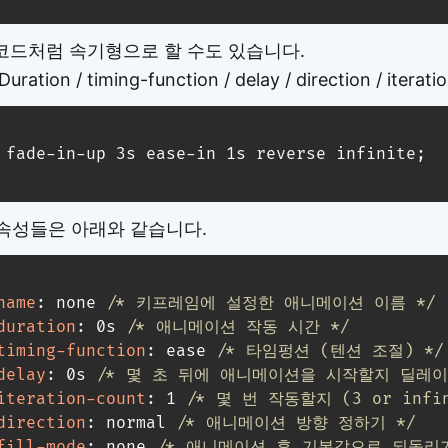
아래 코드처럼 속기형으로 할 수도 있습니다.
uration / timing-function / delay / direction / iter
 fade-in-up 3s ease-in 1s reverse infinite
;
일 속성들은 아래와 같습니다.
name
:
 none 
/* 키프레임에 설정한 애니메이션 이름 */
duration
:
 0s 
/* 애니메이션 작동 시간 */
timing-function
:
 ease 
/* 타임펑션 (텐션 조절) */
delay
:
 0s 
/* 몇 초 뒤에 애니메이션을 시작할지 딜레이
iteration-count
:
 1 
/* 몇 번 작동할지 (3 or infin
direction
:
 normal 
/* 애니메이션 방향 정하기 */
fill-mode
:
 none 
/* 애니메이션 후 기본값으로 되돌리