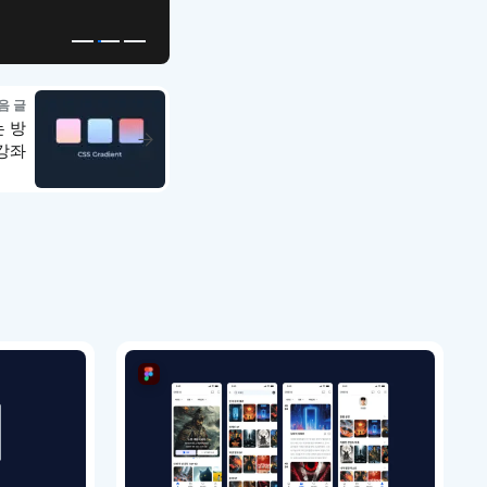
음 글
는 방
 강좌