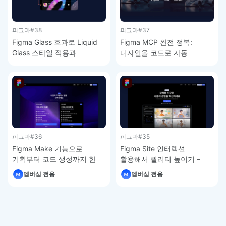
피그마
#38
피그마
#37
Figma Glass 효과로 Liquid
Figma MCP 완전 정복:
Glass 스타일 적용과
디자인을 코드로 자동
주의사항 – 피그마 강좌 4-9
변환하는 방법 – 피그마 강좌
4-8
피그마
#36
피그마
#35
Figma Make 기능으로
Figma Site 인터렉션
기획부터 코드 생성까지 한
활용해서 퀄리티 높이기 –
번에 – 피그마 강좌 4-7
피그마 강좌 4-6
멤버십 전용
멤버십 전용