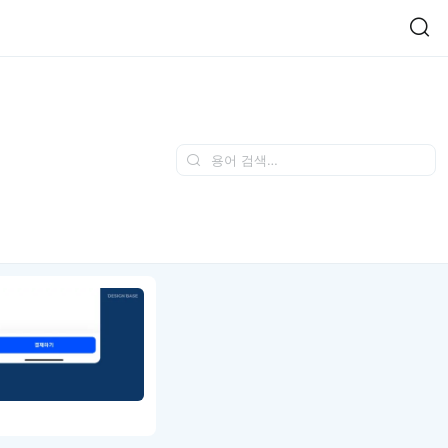
Easy Chart
NEW
다양한 차트를 쉽고 빠르게 만들 수 있는 데이터 시각화 라이브러리
르게 확인해보세요.
입니다.
Designbase Design System
NEW
에 필요한 사이즈를 확인해보세요.
디자인베이스 UI 디자인 시스템을 기반으로, 실무에 바로 활용할
새
수 있는 스타일과 컴포넌트를 제공합니다.
창
 읽어보세요.
에
서
단축키를 빠르게 찾아보세요.
열
림