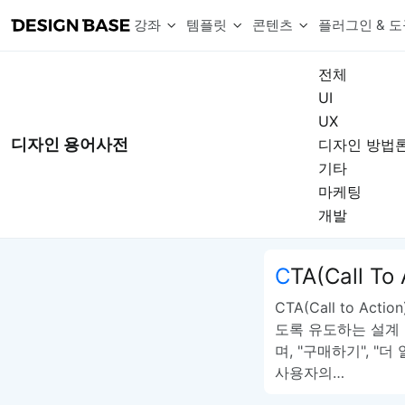
강좌
템플릿
콘텐츠
플러그인 & 도
전체
UI
웹 & 앱 UI 템플릿 세트
무료 폰트
한글 더미
UX
손쉽게 시작하는 웹 UI 디자인 치트키
상업적 사용이 가능한 무료 한글·영문 폰트를 모아보세요.
디자인 시안에 자연스러운 한글 더미 텍스트를 빠르게 채워보세요.
복붙으로 시작하는 고퀄리티 앱 UI 템플릿
디자인 용어사전
디자인 방법
디자이너 북마크
Chart Generator
디자이너에게 유용한 사이트와 참고 자료를 모아보세요.
막대, 선, 원형, 파이, 레이더 등 다양한 차트를 손쉽게 생성해보세요
기타
아이콘 라이브러리
Font changer
마케팅
디자인에 바로 사용할 수 있는 아이콘을 무료로 사용해보세요.
선택한 텍스트의 폰트를 한 번에 빠르게 변경해보세요.
개발
무료 리소스
Variable Doc
디자인 작업에 활용할 수 있는 무료 리소스를 찾아보세요.
피그마 Variables를 문서화하고 구조를 한눈에 정리해보세요.
Face Dummy
CTA(Call To
프로필, 리뷰, 카드 UI에 사용할 얼굴 더미 이미지를 생성해보세요.
Table Generator
CTA(Call to A
구글시트 데이터를 불러와 테이블 UI를 빠르게 만들어보세요.
도록 유도하는 설계 
Pixel Perfect
며, "구매하기", "
디자인 요소의 위치와 간격을 더 정교하게 맞춰보세요.
사용자의…
Detach Master
컴포넌트, 변수, 스타일, 오토레이아웃 등 빠르게 분리해보세요.