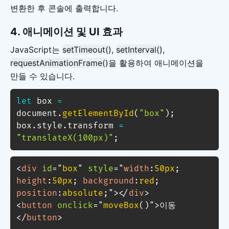
변환한 후 콘솔에 출력합니다.
4.
애니메이션 및 UI 효과
JavaScript는
setTimeout()
,
setInterval()
,
requestAnimationFrame()
을 활용하여 애니메이션을
만들 수 있습니다.
let
 box 
=
document
.
getElementById
(
"box"
)
;
box
.
style
.
transform 
=
"translateX(100px)"
;
<
div
id
=
"
box
"
style
=
"
width
:
50px
;
height
:
50px
;
background
:
red
;
position
:
absolute
;
"
>
</
div
>
<
button
onclick
=
"
moveBox
(
)
"
>
이동
</
button
>