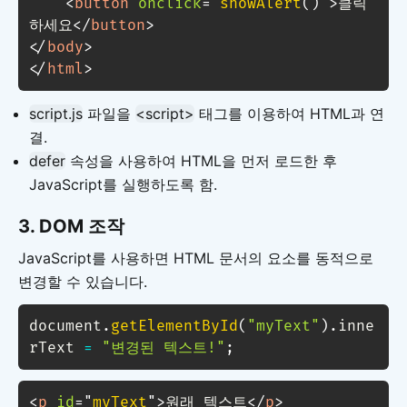
<
button
onclick
=
"
showAlert
(
)
"
>
클릭
하세요
</
button
>
</
body
>
</
html
>
script.js
파일을
<script>
태그를 이용하여 HTML과 연
결.
defer
속성을 사용하여 HTML을 먼저 로드한 후
JavaScript를 실행하도록 함.
3.
DOM 조작
JavaScript를 사용하면 HTML 문서의 요소를 동적으로
변경할 수 있습니다.
document
.
getElementById
(
"myText"
)
.
inne
rText 
=
"변경된 텍스트!"
;
<
p
id
=
"
myText
"
>
원래 텍스트
</
p
>