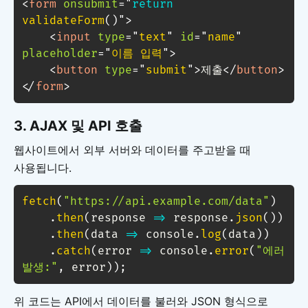
<
form
onsubmit
=
"
return
validateForm
(
)
"
>
<
input
type
=
"
text
"
id
=
"
name
"
placeholder
=
"
이름 입력
"
>
<
button
type
=
"
submit
"
>
제출
</
button
>
</
form
>
3.
AJAX 및 API 호출
웹사이트에서 외부 서버와 데이터를 주고받을 때
사용됩니다.
fetch
(
"https://api.example.com/data"
)
.
then
(
response
=>
 response
.
json
(
)
)
.
then
(
data
=>
 console
.
log
(
data
)
)
.
catch
(
error
=>
 console
.
error
(
"에러 
발생:"
,
 error
)
)
;
위 코드는 API에서 데이터를 불러와 JSON 형식으로