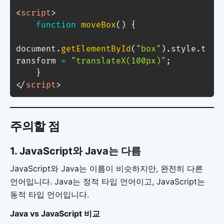
<
script
>
function
moveBox
(
)
{
document
.
getElementById
(
"box"
)
.
style
.
t
ransform 
=
"translateX(100px)"
;
}
</
script
>
주의할 점
1.
JavaScript와 Java는 다름
JavaScript와 Java는 이름이 비슷하지만, 완전히 다른
언어입니다. Java는 정적 타입 언어이고, JavaScript는
동적 타입 언어입니다.
Java vs JavaScript 비교