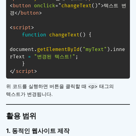
<
button
onclick
=
"
changeText
(
)
"
>
텍스트 변
경
</
button
>
<
script
>
function
changeText
(
)
{
document
.
getElementById
(
"myText"
)
.
inne
rText 
=
"변경된 텍스트!"
;
}
</
script
>
위 코드를 실행하면 버튼을 클릭할 때
<p>
태그의
텍스트가 변경됩니다.
활용 범위
1.
동적인 웹사이트 제작