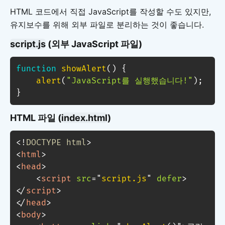
HTML 코드에서 직접 JavaScript를 작성할 수도 있지만,
유지보수를 위해 외부 파일로 분리하는 것이 좋습니다.
script.js
(외부 JavaScript 파일)
function
showAlert
(
)
{
alert
(
"JavaScript를 실행했습니다!"
)
;
}
HTML 파일 (
index.html
)
<!
DOCTYPE
html
>
<
html
>
<
head
>
<
script
src
=
"
script.js
"
defer
>
</
script
>
</
head
>
<
body
>