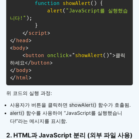
function
showAlert
(
)
{
alert
(
"JavaScript를 실행했습
니다!"
)
;
}
</
script
>
</
head
>
<
body
>
<
button
onclick
=
"
showAlert
(
)
"
>
클릭
하세요
</
button
>
</
body
>
</
html
>
위 코드의 실행 과정:
사용자가 버튼을 클릭하면
showAlert()
함수가 호출됨.
alert()
함수를 사용하여 “JavaScript를 실행했습니
다!”라는 메시지를 표시함.
2.
HTML과 JavaScript 분리 (외부 파일 사용)